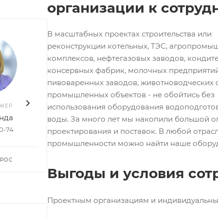
организации к сотруд
В масштабных проектах строительства или
реконструкции котельных, ТЭС, агропромы
комплексов, нефтегазовых заводов, кондит
консервных фабрик, молочных предприятий
пивоваренных заводов, животноводческих 
промышленных объектов - не обойтись без
использования оборудования водоподготов
ДЖЕР
ВАШ МЕНЕДЖЕР
ВАШ 
нда
Руслан Насибуллин
Елен
воды. За много лет мы накопили большой о
50-74
+7 903 578-27-20
+7 96
проектирования и поставок. В любой отрас
промышленности можно найти наше обору
ПРОС
ЗАДАТЬ ВОПРОС
ЗАДА
Выгоды и условия сот
Проектным организациям и индивидуальны