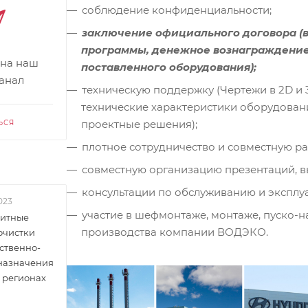
соблюдение конфиденциальности;
заключение официального договора (
программы, денежное вознаграждение
 на наш
поставленного оборудования);
канал
техническую поддержку (Чертежи в 2D и 
технические характеристики оборудован
проектные решения);
ЬСЯ
плотное сотрудничество и совместную р
совместную организацию презентаций, в
консультации по обслуживанию и эксплу
023
участие в шефмонтаже, монтаже, пуско-
итные
производства компании ВОДЭКО.
очистки
ственно-
 назначения
 регионах