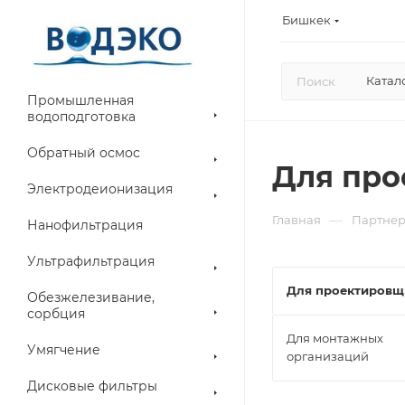
Бишкек
Катал
Промышленная
водоподготовка
Обратный осмос
Для пр
Электродеионизация
—
Главная
Партне
Нанофильтрация
Ультрафильтрация
Для проектировщ
Обезжелезивание,
сорбция
Для монтажных
Умягчение
организаций
Дисковые фильтры