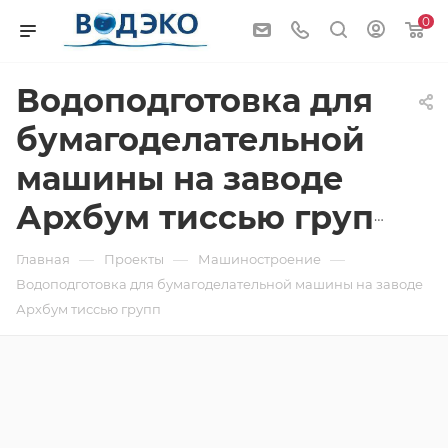
0
Водоподготовка для
бумагоделательной
машины на заводе
Архбум тиссью групп
—
—
—
Главная
Проекты
Машиностроение
Водоподготовка для бумагоделательной машины на заводе
Архбум тиссью групп