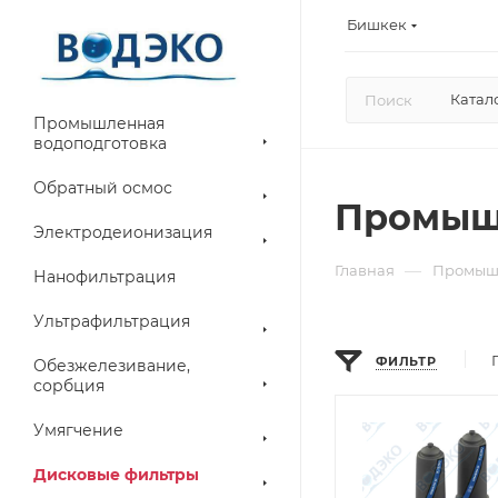
Бишкек
Катал
Промышленная
водоподготовка
Обратный осмос
Промыш
Электродеионизация
—
Главная
Промышл
Нанофильтрация
Ультрафильтрация
ФИЛЬТР
Обезжелезивание,
сорбция
Умягчение
Дисковые фильтры