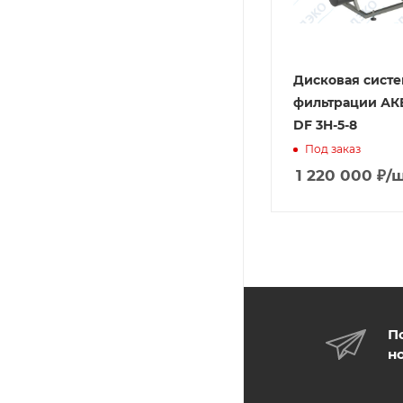
Дисковая систе
фильтрации А
DF 3H-5-8
Под заказ
1 220 000
₽
/
П
н