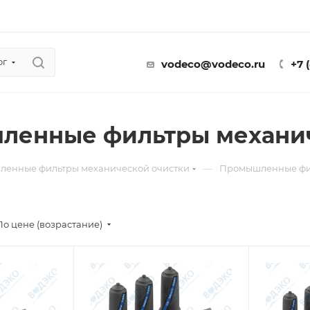
ог
vodeco@vodeco.ru
+7 
ленные фильтры механич
—
енные фильтры механической очистки
Промышленные фил
По цене (возрастание)