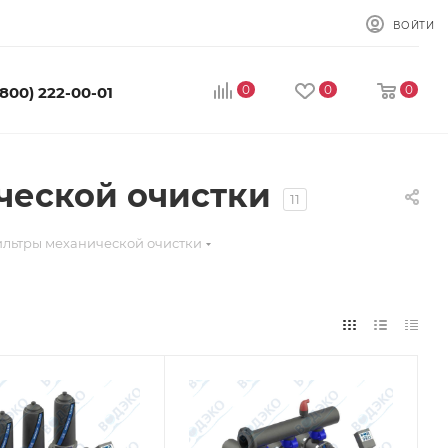
ВОЙТИ
0
0
0
(800) 222-00-01
еской очистки
11
ьтры механической очистки