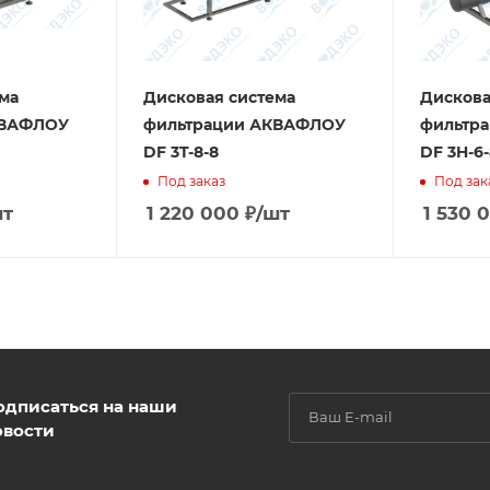
ма
Дисковая система
Дискова
КВАФЛОУ
фильтрации АКВАФЛОУ
фильтр
DF 3T-8-8
DF 3H-6-
Под заказ
Под зак
шт
1 220 000
₽
/шт
1 530 
одписаться на наши
овости