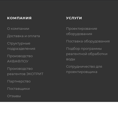
КОМПАНИЯ
УСЛУГИ
О компании
Проектирование
оборудования
Доставка и оплата
Поставка оборудования
Структурные
подразделения
Подбор программы
реагентной обработки
Производство
воды
АКВАФЛОУ
Сотрудничество для
Производство
проектировщика
реагентов ЭКОТРИТ
Партнерство
Поставщики
Отзывы
Реквизиты