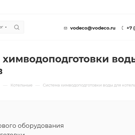
ог
vodeco@vodeco.ru
+7 
 химводоподготовки воды
в
—
—
ы
Котельные
Система химводоподготовки воды для котель
ового оборудования