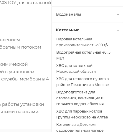
ВАФЛОУ для котельной
Водоканалы
Котельные
овлением
Паровая котельная
производительностью 10 т/ч.
обратным потоком
Водогрейная котельная 461,5
МВт
 химической
ХВО для котельной
й в установках
Московской области
к службы мембран в 4
ХВО для теплового пункта в
районе Печатники в Москве
Водоподготовка для
отопления, вентиляции и
 работы установки
горячего водоснабжения
льными насосами.
ХВО для паровых котлов
Группы Черкизово на Алтае
Котельная в Детском
оздоровительном лагере