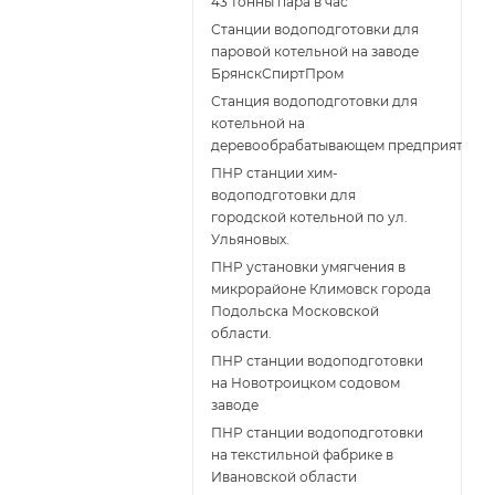
43 тонны пара в час
Станции водоподготовки для
паровой котельной на заводе
БрянскСпиртПром
Станция водоподготовки для
котельной на
деревообрабатывающем предприятии
ПНР станции хим-
водоподготовки для
городской котельной по ул.
Ульяновых.
ПНР установки умягчения в
микрорайоне Климовск города
Подольска Московской
области.
ПНР станции водоподготовки
на Новотроицком содовом
заводе
ПНР станции водоподготовки
на текстильной фабрике в
Ивановской области