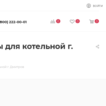
ВОЙТИ
0
0
0
(800) 222-00-01
 для котельной г.
ной г. Дмитров