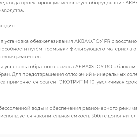
е, когда проектировщик использует оборудование АК
изводства.
ходит:
ая установка обезжелезивания АКВАФЛОУ FR с восстан
пособности путём промывки фильтрующего материала 
нения реагентов
ая установка обратного осмоса АКВАФЛОУ RO с блоком
ан. Для предотвращения отложений минеральных соле
са применяется реагент ЭКОТРИТ М-10, увеличивая сро
бессоленной воды и обеспечения равномерного режима
 используется накопительная ёмкость 500л с дополните