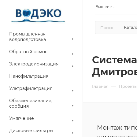
Бишкек
Катал
Промышленная
водоподготовка
Обратный осмос
Система
Электродеионизация
Дмитро
Нанофильтрация
—
Главная
Проект
Ультрафильтрация
Обезжелезивание,
сорбция
Умягчение
Монтаж тип
Дисковые фильтры