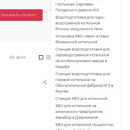
г.Хотьково Сергиево-
Посадского района МО
ЗАКАЗАТЬ ПРОЕКТ
Водоподготовка для паро-
водогрейной котельной
блочно-модульного типа
Установка ХВО «твин» в Наро-
Фоминской котельной
Станция водоподготовки для
пароводогрейной котельной
1/4
фото
—
на комбикормовом заводе в
Кашире
Станция водоподготовки для
газовой котельной на
Обогатительной фабрике № 3 в
Якутии
Станция ХВО для котельной
ХВО для котельной на
химическом предприятии
Авиабор в Дзержинске
ХВО для котельной мощностью