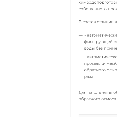
химводоподготовк
собственного про
В состав станции в
- автоматическ
фильтрующей с
воды без приме
- автоматическ
промывки мембр
обратного осмо
раза.
Для накопления о
обратного осмоса