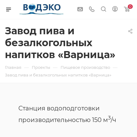
0
Завод пива и
безалкогольных
напитков «Варница»
—
—
—
Главная
Проекты
Пищевое производство
Завод пива и безалкогольных напитков «Варница»
Станция водоподготовки
3
производительностью 150 м
/ч