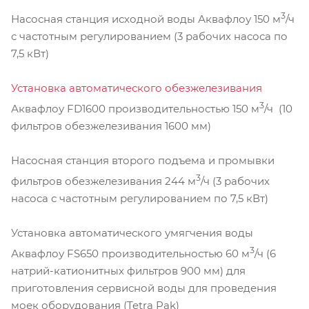
3
Насосная станция исходной воды Аквафлоу 150 м
/ч
с частотным регулированием (3 рабочих насоса по
7,5 кВт)
Установка автоматического обезжелезивания
3
Аквафлоу FD1600 производительностью 150 м
/ч (10
фильтров обезжелезивания 1600 мм)
Насосная станция второго подъема и промывки
3
фильтров обезжелезивания 244 м
/ч (3 рабочих
насоса с частотным регулированием по 7,5 кВт)
Установка автоматического умягчения воды
3
Аквафлоу FS650 производительностью 60 м
/ч (6
натрий-катионитных фильтров 900 мм) для
приготовления сервисной воды для проведения
моек оборудования (Tetra Pak)