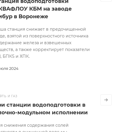
танция водоподготовки
КВАФЛОУ КБМ на заводе
ибур в Воронеже
ша станция снижает в предочищенной
де, взятой из поверхностного источника
держание железа и взвешенных
ществ, а также корректирует показатели
, БПК5 и ХПК.
июля 2024
ФТЬ И ГАЗ
ри станции водоподготовки в
лочно-модульном исполнении
я снижения содержания солей