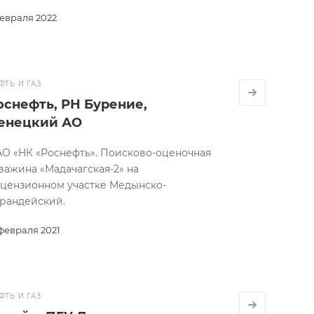
февраля 2022
ФТЬ И ГАЗ
оснефть, РН Бурение,
енецкий АО
О «НК «Роснефть». Поисково-оценочная
важина «Мадачагская-2» на
цензионном участке Медынско-
рандейский.
 февраля 2021
ФТЬ И ГАЗ