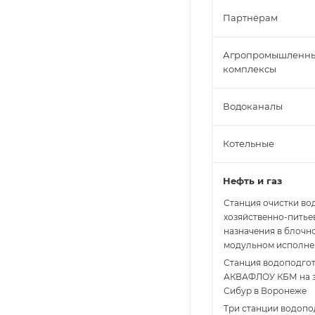
Партнёрам
Агропромышленн
комплексы
Водоканалы
Котельные
Нефть и газ
Станция очистки во
хозяйственно-питье
назначения в блочн
модульном исполн
Станция водоподго
АКВАФЛОУ КБМ на 
Сибур в Воронеже
Три станции водопо