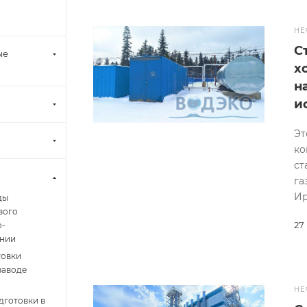
НЕ
С
ые
х
н
и
Эт
ко
ст
га
Ир
ды
вого
27
о-
ении
товки
заводе
НЕ
дготовки в