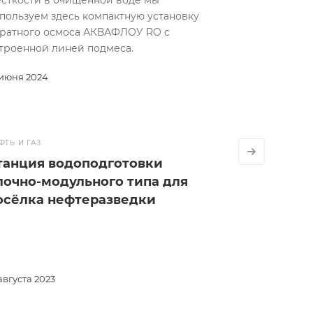
сткости в очищенной воде мы
пользуем здесь компактную установку
ратного осмоса АКВАФЛОУ RO с
троенной линей подмеса.
 июня 2024
ФТЬ И ГАЗ
танция водоподготовки
лочно-модульного типа для
осёлка нефтеразведки
 августа 2023