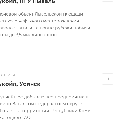
укойл, ПГУ Лыаель
ючевой объект Лыаельской площади
егского нефтяного месторождения
зволяет выйти на новые рубежи добычи
фти до 3,5 миллиона тонн.
ФТЬ И ГАЗ
укойл, Усинск
упнейшее добывающее предприятие в
веро-Западном федеральном округе.
ботает на территории Республики Коми
Ненецкого АО