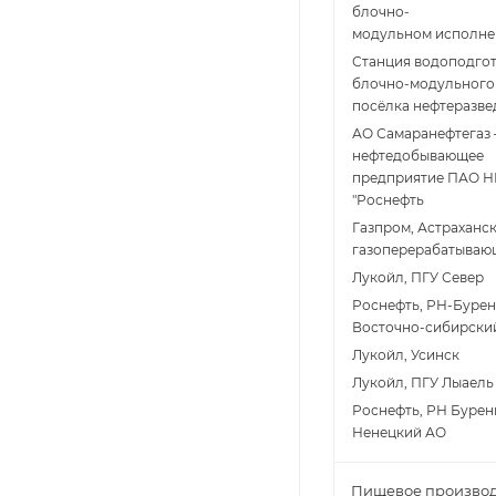
блочно-
модульном исполн
Станция водоподго
блочно-модульного 
посёлка нефтеразве
АО Самаранефтегаз 
нефтедобывающее
предприятие ПАО Н
"Роснефть
Газпром, Астраханс
газоперерабатываю
Лукойл, ПГУ Север
Роснефть, РН-Бурен
Восточно-сибирски
Лукойл, Усинск
Лукойл, ПГУ Лыаель
Роснефть, РН Бурен
Ненецкий АО
Пищевое производ