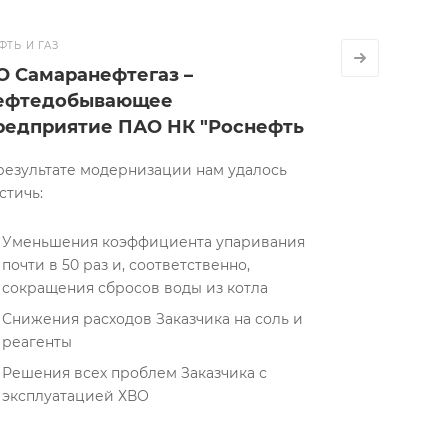
МЕНЕДЖЕР
ВАШ МЕНЕДЖЕР
ФТЬ И ГАЗ
а Емшина
Андрей Сидеряков
А
О Самаранефтегаз –
9 014-83-95
+7 909 965-45-63
ефтедобывающее
редприятие ПАО НК "Роснефть
ТЬ ВОПРОС
ЗАДАТЬ ВОПРОС
результате модернизации нам удалось
стичь:
Уменьшения коэффициента упаривания
почти в 50 раз и, соответственно,
сокращения сбросов воды из котла
Снижения расходов Заказчика на соль и
реагенты
Решения всех проблем Заказчика с
эксплуатацией ХВО