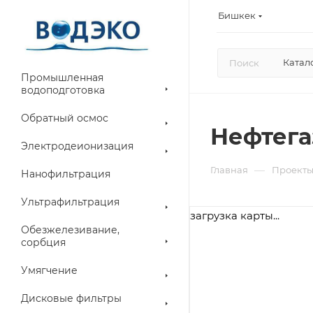
Бишкек
Катал
Промышленная
водоподготовка
Обратный осмос
Нефтега
Электродеионизация
—
Главная
Проект
Нанофильтрация
Ультрафильтрация
загрузка карты...
Обезжелезивание,
сорбция
Умягчение
Дисковые фильтры