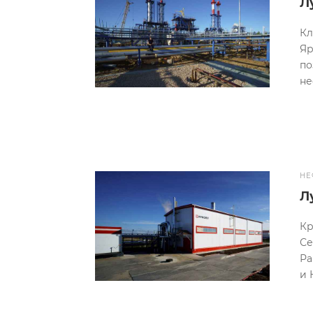
Л
Кл
Яр
по
не
НЕ
Л
Кр
Се
Ра
и 