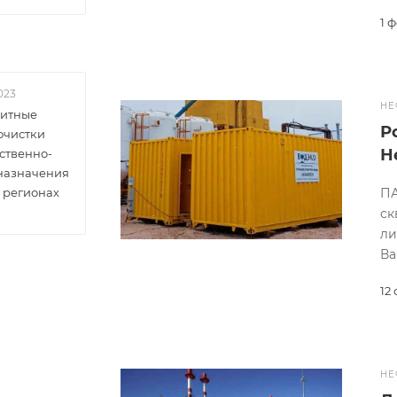
1 
023
НЕ
итные
Р
очистки
Н
ственно-
 назначения
ПА
 регионах
ск
ли
Ва
12
НЕ