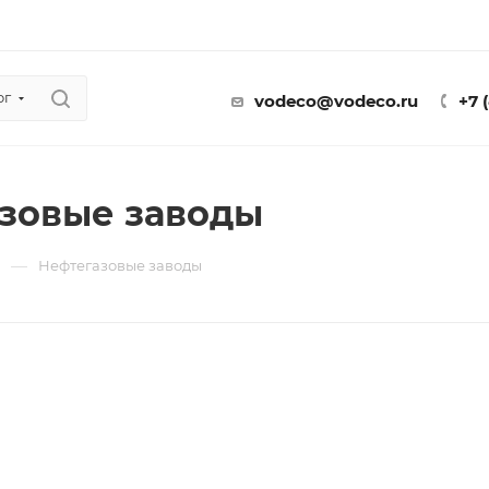
ог
vodeco@vodeco.ru
+7 
зовые заводы
—
ы
Нефтегазовые заводы