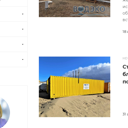
жё
ис
об
вс
18
НЕ
С
б
п
31