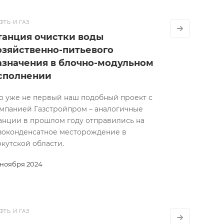
ФТЬ И ГАЗ
танция очистки воды
озяйственно-питьевого
азначения в блочно-модульном
сполнении
о уже не первый наш подобный проект с
мпанией Газстройпром – аналогичные
анции в прошлом году отправились на
зоконденсатное месторождение в
кутской области.
 ноября 2024
ФТЬ И ГАЗ