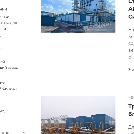
С
А
ении
С
товки
типа для
дки
На
–
во
со
К
ве
рН
кий
щий завод
9 
ие,
й филиал
НЕ
Т
ие,
б
Дл
ство