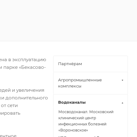
на в эксплуатацию
Партнёрам
 парке «Бекасово-
Агропромышленные
комплексы
редей и увеличения
ки дополнительного
Водоканалы
от сети
Мосводоканал. Московский
рировать
клинический центр
инфекционных болезней
«Вороновское»
гентное