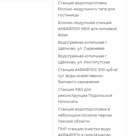
Станция водоподготовки
блочно-модульного типа для
гостиницы
Блочно-модульная станция
АКВАФЛОУ КБМ для питьевой
воды
Водогрейная котельная г.
Щёлково, ул. Сиреневая
Водогрейная котельная г.
Щёлково, ул. Институтская
Станция АКВАФЛОУ 300 куб.м/
сут. воды хозяйственно-
бытового назначения
Станция ХВО для
реконструкции Подольской
теплосети
Станция водоподготовки в
небольшом посёлке Черлак
Омской области
ПНР станции очистки воды
АКВАФЛОУ в селе Мраково