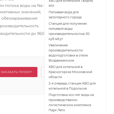
ХВО для котельной Талдом,
ти потока воды на Na-
МО
рмативных значений;
Питьевая вода для
заполярного города
я обеззараживания
Станция для получения
Производительность
питьевой воды
зводительности до 960
производительностью 30
куб.м/сут
Увеличение
производительности
водоподготовки в отеле
Воздвиженское
ХВО для котельной в
Красногорске Московской
ЗАКАЗАТЬ ПРОЕКТ
области
2-я очередь станции ХВО для
котельной в Подольске
Подготовка хоз-пит воды на
производственно-
логистическом комплексе
Парк Лето