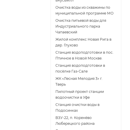
ВкусВилл
Очистка воды из скважины по
муниципальной программе МО
Очистка питьевой воды для
Индустриального парка
Чапаевский
Жилой комплекс Новая Рига в
дер. Глухово
Станция водоподготовки в пос.
Птичное в Новой Москве.
Станция водоподготовки в
поcёлке Газ-Сале
ЖК «Лесная Мелодия 3» г.
Тверь
Пилотный проект станции
водоочистки в Уфе
Станция очистки воды в
Подосинках
ВЗУ-22, п. Коренёво
Люберецкого района