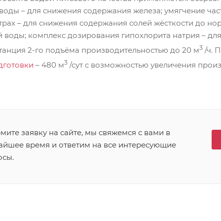
оды – для снижения содержания железа; умягчение час
трах – для снижения содержания солей жёсткости до но
й воды; комплекс дозирования гипохлорита натрия – дл
3
танция 2-го подъёма производительностью до 20 м
/ч. 
3
дготовки
– 480 м
/сут с возможностью увеличения прои
ите заявку на сайте, мы свяжемся с вами в
айшее время и ответим на все интересующие
осы.