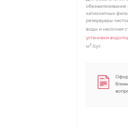
обезжелезивание в
катионитных филь
резервуары чисто
воды и насосная с
установки водопо
3
м
/сут.
Оформ
ближ
вопр