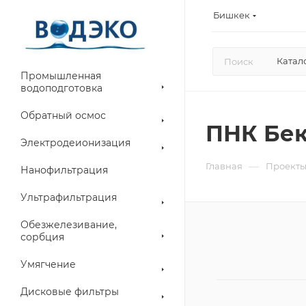
Бишкек
Катал
Промышленная
водоподготовка
Обратный осмос
ПНК Бек
Электродеионизация
—
Главная
Проект
Нанофильтрация
Ультрафильтрация
Обезжелезивание,
сорбция
Умягчение
Дисковые фильтры