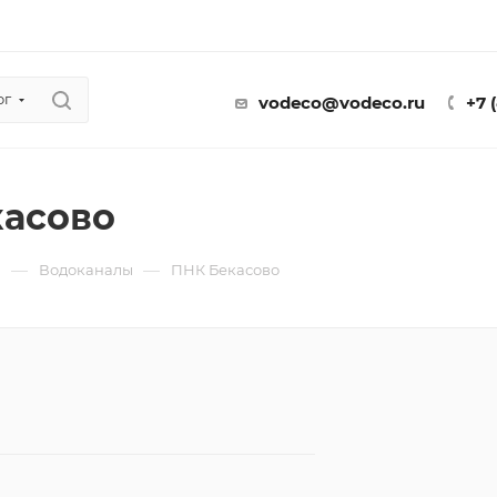
ог
vodeco@vodeco.ru
+7 
асово
—
—
ы
Водоканалы
ПНК Бекасово