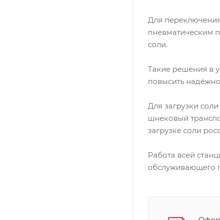
Для переключения
пневматическим пр
соли.
Такие решения в 
повысить надёжнос
Для загрузки сол
шнековый транспо
загрузке соли рос
Работа всей станц
обслуживающего п
Оформ