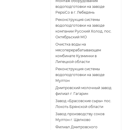
Монтаж оборудования
водоподготовки на заводе
PepsiCo в г. Лебедянь
Реконструкция системы
водоподготовки на заводе
компании Русский Холод, пос.
Октябрьский МО
Очистка воды на
мясоперерабатывающем
комбинате Кузминки в
Липецкой области
Реконструкция системы
водоподготовки на заводе
Мултон
Дмитровский молочный завод
филиал г. Гагарин
Завод «Брасовские сыры» пос.
Локоть Брянской области
Завод производству соков
Мултон г. Щелково
Филиал Дмитровского