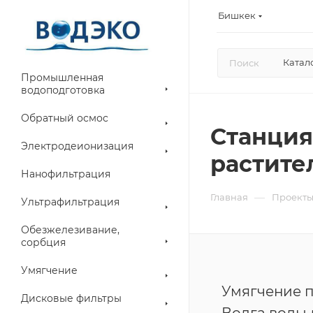
Бишкек
Катал
Промышленная
водоподготовка
Обратный осмос
Станция
Электродеионизация
растител
Нанофильтрация
—
Главная
Проект
Ультрафильтрация
Обезжелезивание,
сорбция
Умягчение
Умягчение 
Дисковые фильтры