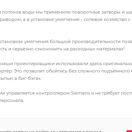
 потоков воды мы применили поворотные затворы и ш
иводом, а в установке умягчения - солевое хозяйство 
установках умягчения большой производительности позв
ть и серьёзно сэкономить на расходных материалах!
и наши проектировщики использовали здесь оригинальн
ртёр. Это позволит обойтись без сложного подъёмного
сыпью в биг-бэгах.
ии управляется контроллером Siemens и не требует пос
ерсонала.
ите заявку на сайте, мы свяжемся с вами в