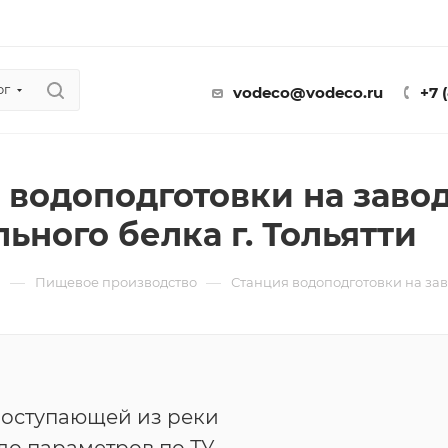
ог
vodeco@vodeco.ru
+7 
 водоподготовки на заво
ьного белка г. Тольятти
—
—
ы
Пищевое производство
Станция водоподготовки на заво
поступающей из реки