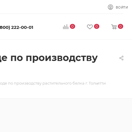
ВОЙТИ
0
0
0
(800) 222-00-01
де по производству
де по производству растительного белка г. Тольятти