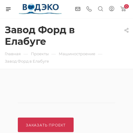
0
Завод Форд в
Елабуге
—
—
—
Главная
Проекты
Машиностроение
Завод Форд в Елабуге
ЗАКАЗАТЬ ПРОЕКТ