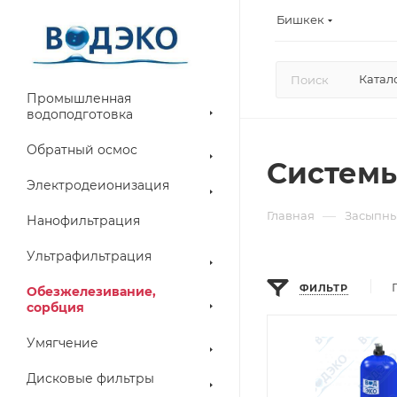
Бишкек
Катал
Промышленная
водоподготовка
Обратный осмос
Системы
Электродеионизация
—
Главная
Засыпны
Нанофильтрация
Ультрафильтрация
ФИЛЬТР
Обезжелезивание,
сорбция
Умягчение
Дисковые фильтры