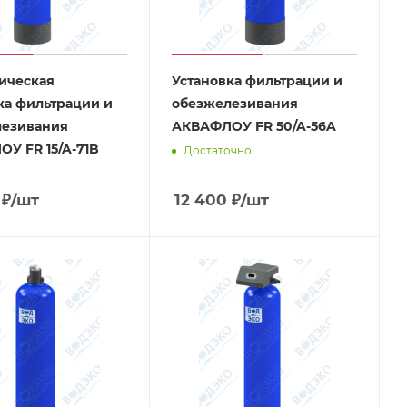
ическая
Установка фильтрации и
ка фильтрации и
обезжелезивания
лезивания
АКВАФЛОУ FR 50/A-56A
У FR 15/A-71B
Достаточно
₽
/шт
12 400
₽
/шт