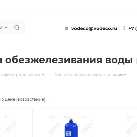
ог
vodeco@vodeco.ru
+7 
 обезжелезивания воды
—
е фильтры для воды
Системы обезжелезивания воды
По цене (возрастание)