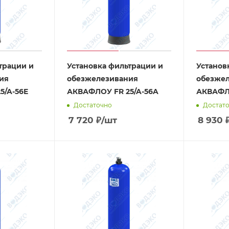
трации и
Установка фильтрации и
Установ
ия
обезжелезивания
обезже
5/A-56E
АКВАФЛОУ FR 25/A-56A
АКВАФЛО
Достаточно
Достат
7 720
₽
/шт
8 930