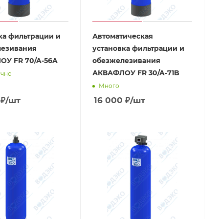
ка фильтрации и
Автоматическая
лезивания
установка фильтрации и
У FR 70/A-56A
обезжелезивания
АКВАФЛОУ FR 30/A-71B
очно
Много
₽
/шт
16 000
₽
/шт