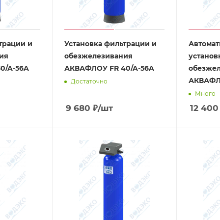
трации и
Установка фильтрации и
Автомат
ия
обезжелезивания
установ
0/A-56A
АКВАФЛОУ FR 40/A-56A
обезже
АКВАФЛО
Достаточно
Много
9 680
₽
/шт
12 400