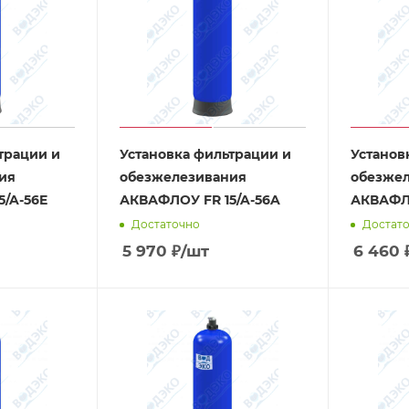
трации и
Установка фильтрации и
Установ
ия
обезжелезивания
обезже
/A-56E
АКВАФЛОУ FR 15/A-56A
АКВАФЛО
Достаточно
Достат
5 970
₽
/шт
6 460