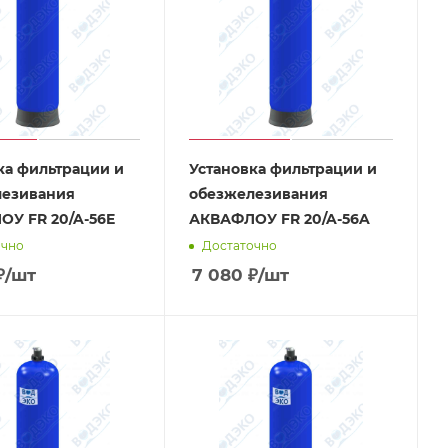
ка фильтрации и
Установка фильтрации и
лезивания
обезжелезивания
У FR 20/A-56E
АКВАФЛОУ FR 20/A-56A
очно
Достаточно
₽
/шт
7 080
₽
/шт