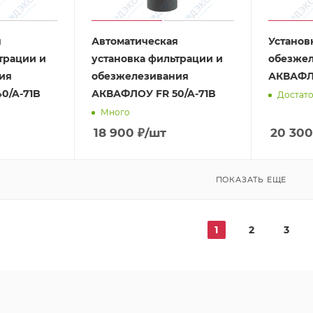
я
Автоматическая
Установ
трации и
установка фильтрации и
обезже
ия
обезжелезивания
АКВАФЛО
0/A-71B
АКВАФЛОУ FR 50/A-71B
Достат
Много
18 900
₽
/шт
20 300
ПОКАЗАТЬ ЕЩЕ
1
2
3