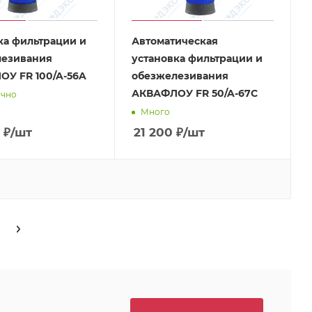
ка фильтрации и
Автоматическая
лезивания
установка фильтрации и
У FR 100/A-56A
обезжелезивания
АКВАФЛОУ FR 50/A-67C
очно
Много
₽
/шт
21 200
₽
/шт