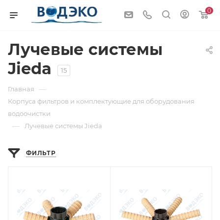
0
Лучевые системы
Jieda
15
—
Главная
Корпуса фильтров и комплектующие для оборудования
водоочистки
—
Лучевые системы Jieda
ФИЛЬТР