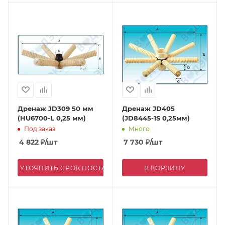
Дренаж JD309 50 мм
Дренаж JD405
(HU6700-L 0,25 мм)
(JD8445-1S 0,25мм)
Под заказ
Много
4 822
₽
/шт
7 730
₽
/шт
УТОЧНИТЬ СРОК ПОСТАВКИ
В КОРЗИНУ