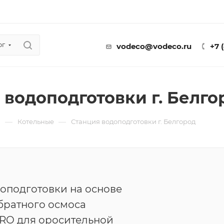
ог
vodeco@vodeco.ru
+7 
 водоподготовки г. Белго
—
—
ы
Котельные
Станция водоподготовки г. Белгород
оподготовки на основе
братного осмоса
O для оросительной