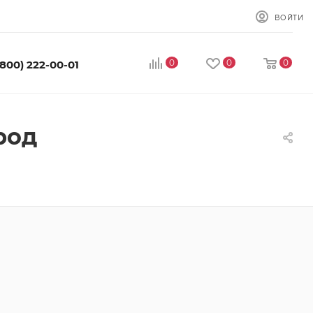
ВОЙТИ
0
0
0
(800) 222-00-01
род