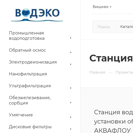
Бишкек
Катал
Промышленная
водоподготовка
Обратный осмос
Станция
Электродеионизация
—
Главная
Проект
Нанофильтрация
Ультрафильтрация
Обезжелезивание,
сорбция
Станция вод
Умягчение
установки о
Дисковые фильтры
АКВАФЛОУ R