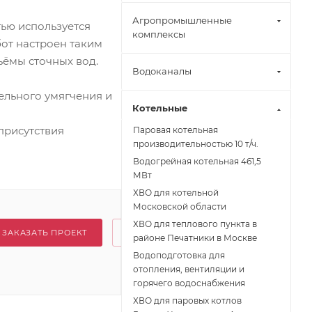
Агропромышленные
ью используется
комплексы
от настроен таким
ъёмы сточных вод.
Водоканалы
ельного умягчения и
Котельные
присутствия
Паровая котельная
производительностью 10 т/ч.
Водогрейная котельная 461,5
МВт
ХВО для котельной
Московской области
ХВО для теплового пункта в
ЗАКАЗАТЬ ПРОЕКТ
районе Печатники в Москве
Водоподготовка для
отопления, вентиляции и
горячего водоснабжения
ХВО для паровых котлов