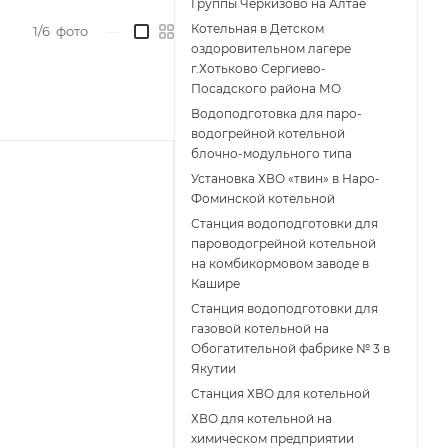
Группы Черкизово на Алтае
Котельная в Детском
1/6
фото
—
оздоровительном лагере
г.Хотьково Сергиево-
Посадского района МО
Водоподготовка для паро-
водогрейной котельной
блочно-модульного типа
Установка ХВО «твин» в Наро-
Фоминской котельной
Станция водоподготовки для
пароводогрейной котельной
на комбикормовом заводе в
Кашире
Станция водоподготовки для
газовой котельной на
Обогатительной фабрике № 3 в
Якутии
Станция ХВО для котельной
ХВО для котельной на
химическом предприятии