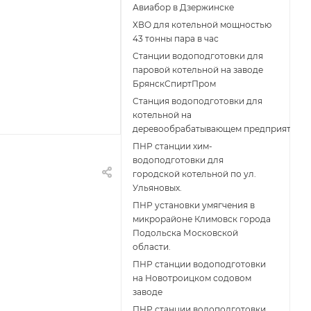
Авиабор в Дзержинске
ХВО для котельной мощностью
43 тонны пара в час
Станции водоподготовки для
паровой котельной на заводе
БрянскСпиртПром
Станция водоподготовки для
котельной на
деревообрабатывающем предприятии
ПНР станции хим-
водоподготовки для
городской котельной по ул.
Ульяновых.
ПНР установки умягчения в
микрорайоне Климовск города
Подольска Московской
области.
ПНР станции водоподготовки
на Новотроицком содовом
заводе
ПНР станции водоподготовки