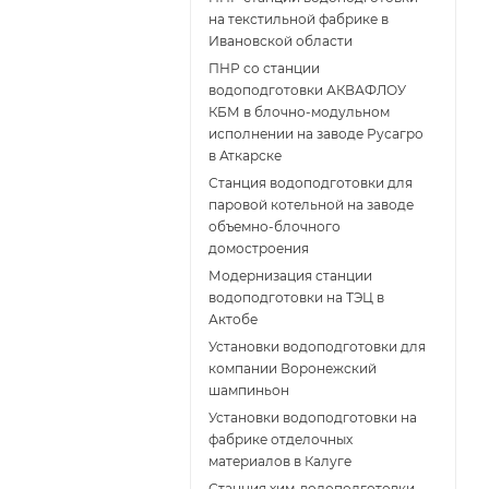
на текстильной фабрике в
Ивановской области
ПНР со станции
водоподготовки АКВАФЛОУ
КБМ в блочно-модульном
исполнении на заводе Русагро
в Аткарске
Станция водоподготовки для
паровой котельной на заводе
объемно-блочного
домостроения
Модернизация станции
водоподготовки на ТЭЦ в
Актобе
Установки водоподготовки для
компании Воронежский
шампиньон
Установки водоподготовки на
фабрике отделочных
материалов в Калуге
Станция хим-водоподготовки