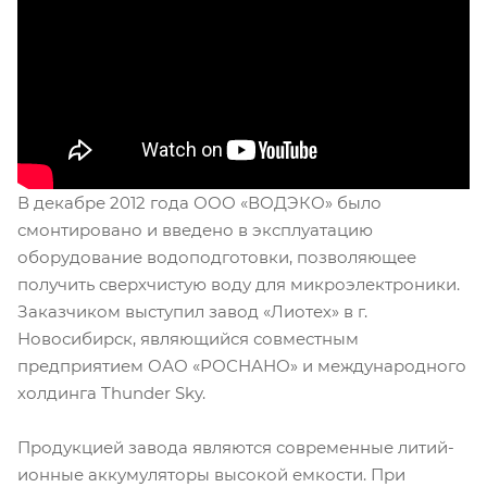
В декабре 2012 года ООО «ВОДЭКО» было
смонтировано и введено в эксплуатацию
оборудование водоподготовки, позволяющее
получить сверхчистую воду для микроэлектроники.
Заказчиком выступил завод «Лиотех» в г.
Новосибирск, являющийся совместным
предприятием ОАО «РОСНАНО» и международного
холдинга Thunder Sky.
Продукцией завода являются современные литий-
ионные аккумуляторы высокой емкости. При