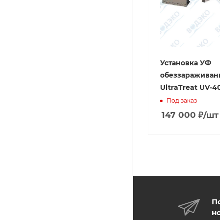
Установка УФ
обеззараживан
UltraTreat UV-4
Под заказ
147 000
₽
/шт
П
н