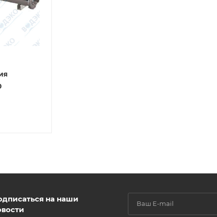
ия
0
одписаться на наши
овости