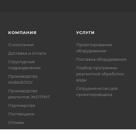
КОМПАНИЯ
УСЛУГИ
О компании
Проектирование
оборудования
Доставка и оплата
Поставка оборудования
Структурные
подразделения
Подбор программы
реагентной обработки
Производство
воды
АКВАФЛОУ
Сотрудничество для
Производство
проектировщика
реагентов ЭКОТРИТ
Партнерство
Поставщики
Отзывы
Реквизиты