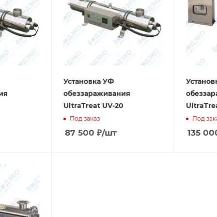
Установка УФ
Установ
ия
обеззараживания
обезза
UltraTreat UV-20
UltraTre
Под заказ
Под зак
87 500
₽
/шт
135 00