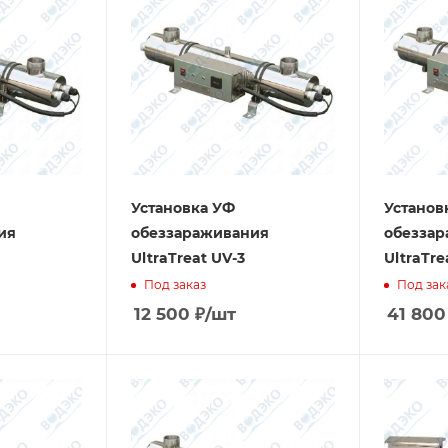
Установка УФ
Установ
ия
обеззараживания
обезза
UltraTreat UV-3
UltraTre
Под заказ
Под зак
12 500
₽
/шт
41 800