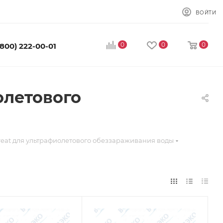
ВОЙТИ
0
0
0
(800) 222-00-01
олетового
reat для ультрафиолетового обеззараживания воды