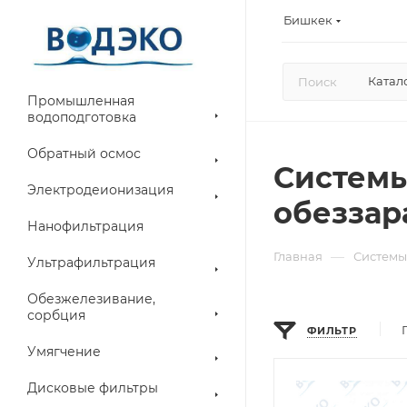
Бишкек
Катал
Промышленная
водоподготовка
Обратный осмос
Системы
Электродеионизация
обезза
Нанофильтрация
—
Главная
Системы
Ультрафильтрация
Обезжелезивание,
сорбция
ФИЛЬТР
Умягчение
Дисковые фильтры