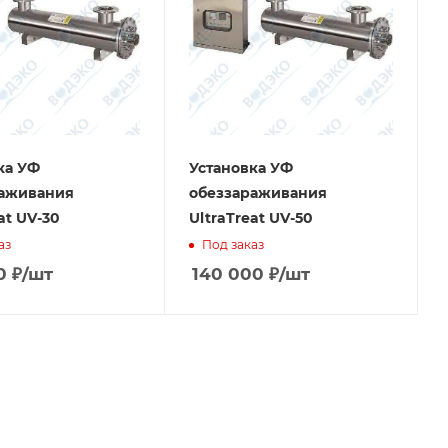
ка УФ
Установка УФ
раживания
обеззараживания
at UV-30
UltraTreat UV-50
аз
Под заказ
0
₽
/шт
140 000
₽
/шт