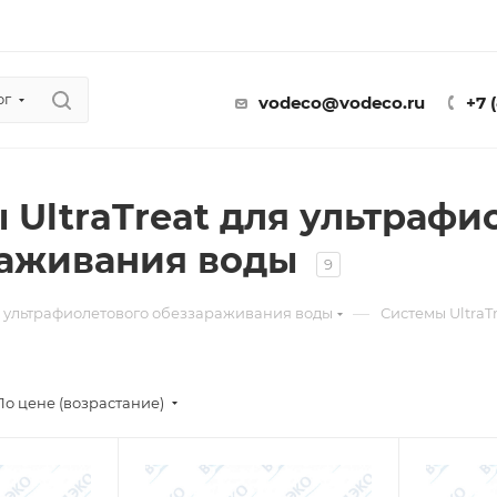
ог
vodeco@vodeco.ru
+7 
 UltraTreat для ультрафи
раживания воды
9
—
 ультрафиолетового обеззараживания воды
Системы UltraT
По цене (возрастание)