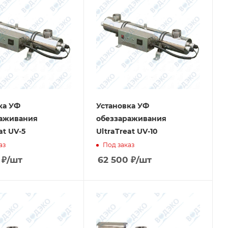
ка УФ
Установка УФ
раживания
обеззараживания
at UV-5
UltraTreat UV-10
аз
Под заказ
₽
/шт
62 500
₽
/шт