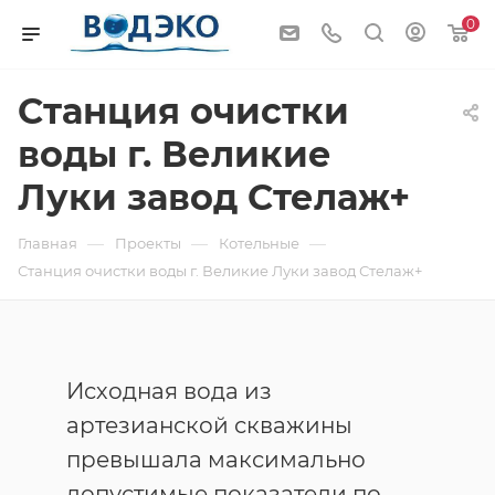
0
Станция очистки
воды г. Великие
Луки завод Стелаж+
—
—
—
Главная
Проекты
Котельные
Станция очистки воды г. Великие Луки завод Стелаж+
Исходная вода из
артезианской скважины
превышала максимально
допустимые показатели по