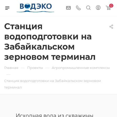
0
Cтанция
водоподготовки на
Забайкальском
зерновом терминал
—
—
Главная
Проекты
Агропромышленные комплексы
—
Cтанция водоподготовки на Забайкальском зерновом
терминал
Исходная вода из скважины