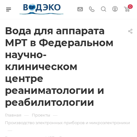
0
Вода для аппарата
МРТ в Федеральном
научно-
клиническом
центре
реаниматологии и
реабилитологии
—
—
Главная
Проекты
Производство электронных приборов и микроэлектроники
—