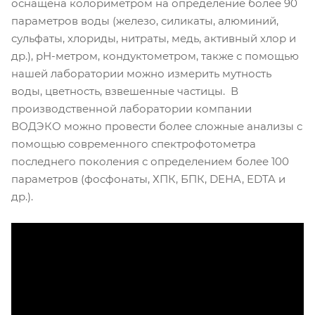
оснащена колориметром на определение более 90
параметров воды (железо, силикаты, алюминий,
сульфаты, хлориды, нитраты, медь, активный хлор и
др.), рН-метром, кондуктометром, также с помощью
нашей лаборатории можно измерить мутность
воды, цветность, взвешенные частицы. В
производственной лаборатории компании
ВОДЭКО можно провести более сложные анализы с
помощью современного спектрофотометра
последнего поколения с определением более 100
параметров (фосфонаты, ХПК, БПК, DEHA, EDTA и
др.).