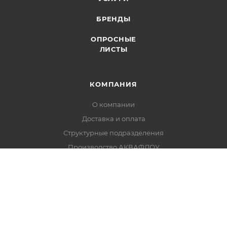
БРЕНДЫ
ОПРОСНЫЕ
ЛИСТЫ
КОМПАНИЯ
О компании
Доставка и оплата
Структурные подразделения
Производство АКВАФЛОУ
Производство реагентов ЭКОТРИТ
Партнерство
Поставщики
Отзывы
Реквизиты