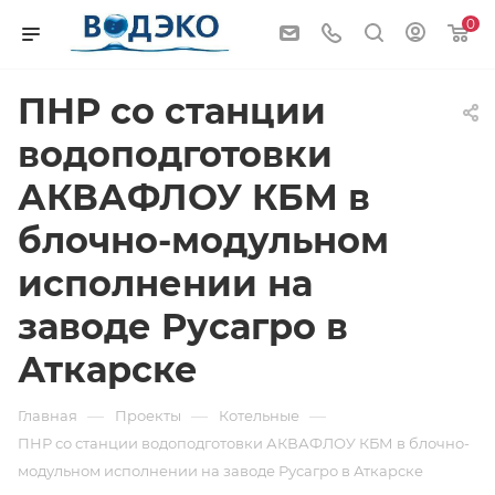
0
ПНР со станции
водоподготовки
АКВАФЛОУ КБМ в
блочно-модульном
исполнении на
заводе Русагро в
Аткарске
—
—
—
Главная
Проекты
Котельные
ПНР со станции водоподготовки АКВАФЛОУ КБМ в блочно-
модульном исполнении на заводе Русагро в Аткарске