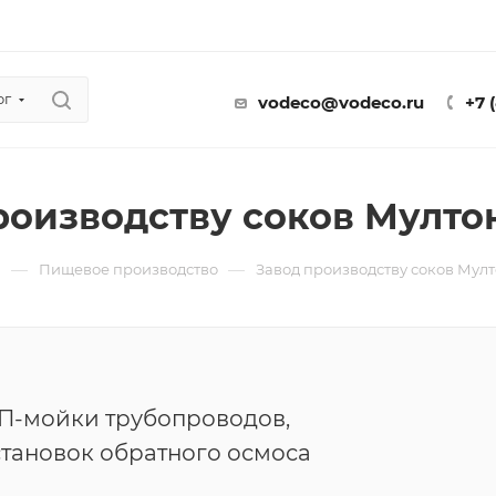
ог
vodeco@vodeco.ru
+7 
роизводству соков Мултон
—
—
ы
Пищевое производство
Завод производству соков Мулт
П-мойки трубопроводов,
становок обратного осмоса