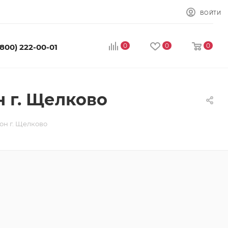
ВОЙТИ
0
0
0
(800) 222-00-01
 г. Щелково
он г. Щелково