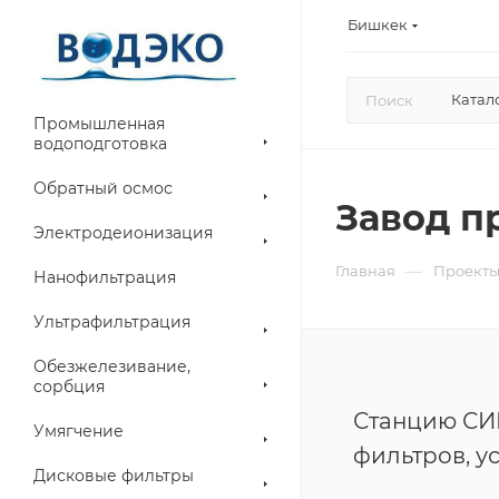
Бишкек
Катал
Промышленная
водоподготовка
Обратный осмос
Завод п
Электродеионизация
—
Главная
Проект
Нанофильтрация
Ультрафильтрация
Обезжелезивание,
сорбция
Станцию СИ
Умягчение
фильтров, у
Дисковые фильтры