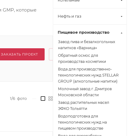
Котельные
м GMP, которые
Нефть и газ
Пищевое производство
Завод пива и безалкогольных
напитков «Варница»
ЗАКАЗАТЬ ПРОЕКТ
Обратный осмос для
производства косметики
Вода для производственно-
технологических нужд STELLAR
GROUP (алкогольные напитки)
Молочный завод г. Дмитров
Московской области
1/6
фото
—
Завод растительных масел
ЭФКО Тольятти
Водоподготовка для
технологических нужд на
пищевом производстве
Вода для переработки