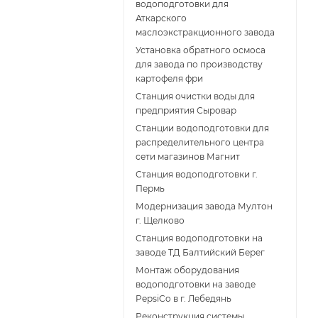
водоподготовки для
Аткарского
маслоэкстракционного завода
Установка обратного осмоса
для завода по производству
картофеля фри
Cтанция очистки воды для
предприятия Сыровар
Cтанции водоподготовки для
распределительного центра
сети магазинов Магнит
Станция водоподготовки г.
Пермь
Модернизация завода Мултон
г. Щелково
Станция водоподготовки на
заводе ТД Балтийский Берег
Монтаж оборудования
водоподготовки на заводе
PepsiCo в г. Лебедянь
Реконструкция системы