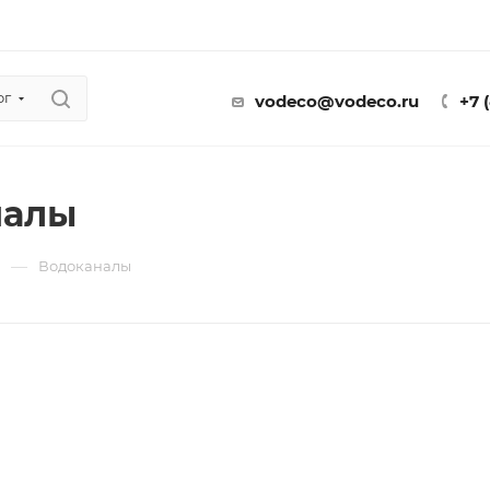
ог
vodeco@vodeco.ru
+7 
налы
—
ы
Водоканалы