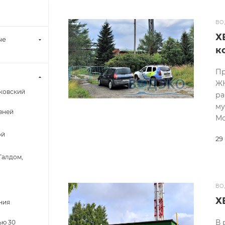
ВО
Х
ые
к
Пр
ЖК
ковский
ра
му
зней
Мо
ой
29
Талдом,
ВО
Х
ния
В 
ью 30