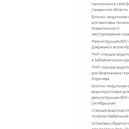
пансионата в селе 
Самарской области
Блочно-модульные 
для вахтовых посел
Ковыктинского
месторождения газа
Реконструкция ВЗУ 
Дзержинск возле Ир
ПНР станции водоп
в Забайкальском кр
ПНР станции водоп
для Водоканала гор
Королёва
Блочно-модульная 
водоподготовки дл
реконструкции ВЗУ в
Октябрьский
Станция водоподгот
посёлке Мебельной
Установки обратног