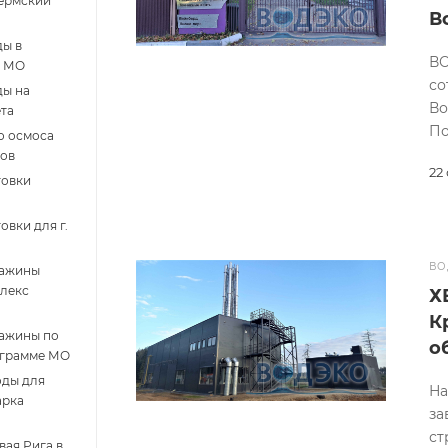
Пермский
В
ды в
ВО
е МО
со
ды на
Во
ета
По
о осмоса
ков
22
товки
вки для г.
ВО
важины
плекс
Х
К
важины по
о
ограмме МО
оды для
На
арка
за
ст
ая Рига в