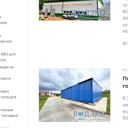
се
ВО
и
АК
теле
ко
Мо
в
овской
22
и ХВО для
ске
 воды на
ВО
П
плексе
г
товки
типа для
В 
за
станция
во
 питьевой
ВЗ