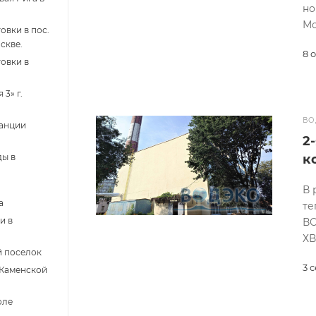
но
Мо
овки в пос.
скве.
8 
овки в
3» г.
ВО
танции
2
ды в
к
В 
а
те
и в
ВО
ХВ
й поселок
3 
 Каменской
оле