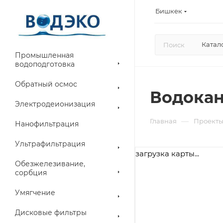
Бишкек
Катал
Промышленная
водоподготовка
Обратный осмос
Водока
Электродеионизация
—
Главная
Проект
Нанофильтрация
Ультрафильтрация
загрузка карты...
Обезжелезивание,
сорбция
Умягчение
Дисковые фильтры