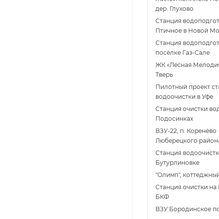
дер. Глухово
Станция водоподгот
Птичное в Новой Мо
Станция водоподгот
поcёлке Газ-Сале
ЖК «Лесная Мелодия 
Тверь
Пилотный проект с
водоочистки в Уфе
Станция очистки во
Подосинках
ВЗУ-22, п. Коренёво
Люберецкого район
Станция водоочистк
Бутурлиновке
"Олимп", коттеджны
Станция очистки на
БКФ
ВЗУ Бородинское п