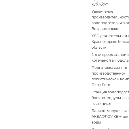
куб.м/сут
Увеличение
производительност
водоподготовки в о
Воздвиженское
ХВО для котельной 
Красногорске Моск
области
2-я очередь станци
котельной в Подоль
Подготовка хоз-пит
производственно-
логистическом ком
Парк Лето
Станция водоподго
блочно-модульного 
гостиницы
Блочно-модульная 
АКВАФЛОУ КБМ для
воды