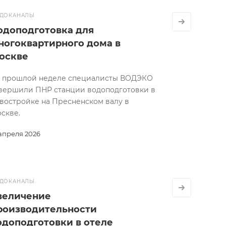
ДОКАНАЛЫ
одоподготовка для
ногоквартирного дома в
оскве
 прошлой неделе специалисты ВОДЭКО
вершили ПНР станции водоподготовки в
востройке на Пресненском валу в
скве.
 апреля 2026
ДОКАНАЛЫ
величение
роизводительности
одоподготовки в отеле