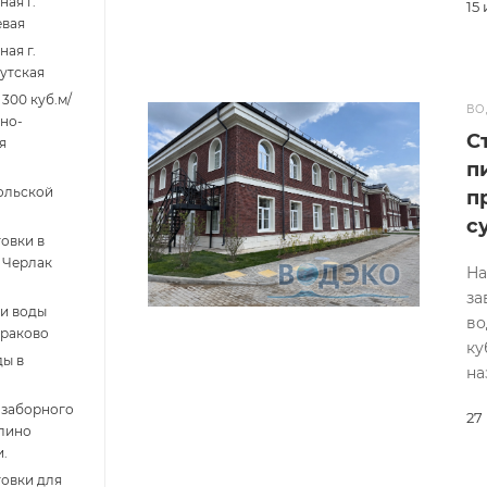
ая г.
15
евая
ая г.
утская
300 куб.м/
ВО
нно-
С
я
п
ольской
п
с
овки в
 Черлак
На
за
и воды
во
раково
ку
ды в
на
озаборного
27
илино
.
овки для