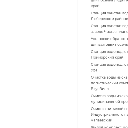
для посёлка Ляды 
край
Станция очистки во
Люберецком район
Станция очистки во
заводе Чистая план
Установки обратног
для вахтовых посел
Станция водоподго
Приморский край
Станция водоподгото
Уфа
Очистка воды из ск
логистический ком
ВкусВилл
Очистка воды из ск
муниципальной пр
Очистка питьевой в
Индустриального п
Чапаевский
Жилой комплекс Нов