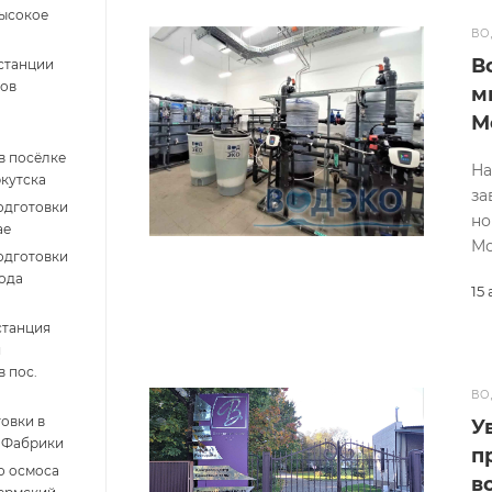
Высокое
ВО
В
станции
ков
м
М
в посёлке
На
кутска
за
одготовки
но
ае
Мо
одготовки
ода
15
станция
я
 пос.
ВО
овки в
У
 Фабрики
п
о осмоса
в