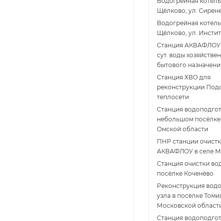
Водогрейная котельн
Щёлково, ул. Сирен
Водогрейная котельн
Щёлково, ул. Инстит
Станция АКВАФЛОУ 
сут. воды хозяйстве
бытового назначени
Станция ХВО для
реконструкции Под
теплосети
Станция водоподгот
небольшом посёлке
Омской области
ПНР станции очистк
АКВАФЛОУ в селе М
Станция очистки во
посёлке Коченёво
Реконструкция вод
узла в посёлке Том
Московской области
Станция водоподгот