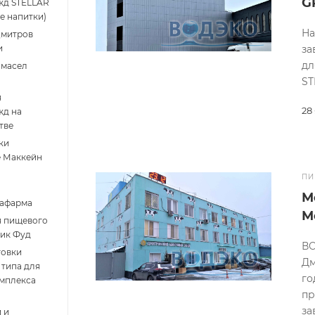
G
жд STELLAR
е напитки)
На
Дмитров
и
за
дл
 масел
ST
я
28
жд на
тве
ки
е Маккейн
ПИ
М
Рафарма
М
я пищевого
ник Фуд
ВО
товки
Дм
типа для
го
омплекса
пр
за
 и