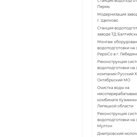
Станция водоподгот
Пермь
Модернизация заво
г. Щелково
Станция водоподгот
заводе ТД Балтийск
Монтаж оборудова
водоподготовки на 
PepsiCo в г. Лебедян
Реконструкция сис
водоподготовки на 
компании Русский Х
Октябрьский МО
Очистка воды на
мясоперерабатыва
комбинате Кузминки
Липецкой области
Реконструкция сис
водоподготовки на 
Мултон
Дмитровский молоч