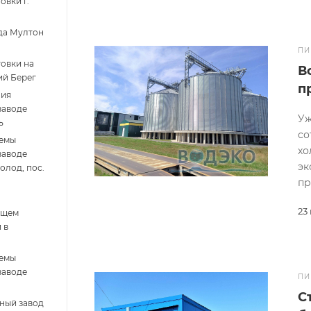
овки г.
да Мултон
ПИ
овки на
В
ий Берег
п
ния
заводе
Уж
ь
со
темы
хо
заводе
эк
олод, пос.
пр
23
ющем
 в
темы
заводе
ПИ
С
ный завод