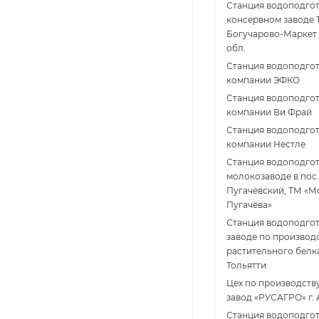
Станция водоподгот
консервном заводе 
Богучарово-Маркет 
обл.
Станция водоподгот
компании ЭФКО
Станция водоподгот
компании Ви Фрай
Станция водоподгот
компании Нестле
Станция водоподго
молокозаводе в пос
Пугачёвский, ТМ «М
Пугачёва»
Станция водоподгот
заводе по производ
растительного белка
Тольятти
Цех по производств
завод «РУСАГРО» г. 
Cтанция водоподгот