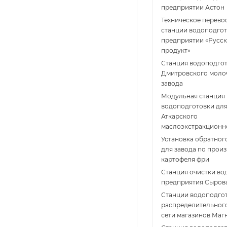
предприятии Астон
Техническое перев
станции водоподгот
предприятии «Русс
продукт»
Станция водоподгот
Дмитровского моло
завода
Модульная станция
водоподготовки дл
Аткарского
маслоэкстракционн
Установка обратног
для завода по прои
картофеля фри
Cтанция очистки во
предприятия Сыров
Cтанции водоподго
распределительног
сети магазинов Маг