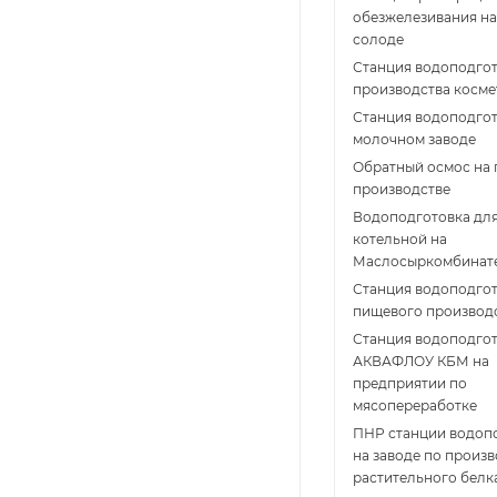
обезжелезивания на
солоде
Станция водоподгот
производства косме
Станция водоподгот
молочном заводе
Обратный осмос на
производстве
Водоподготовка дл
котельной на
Маслосыркомбинат
Станция водоподгот
пищевого производ
Станция водоподго
АКВАФЛОУ КБМ на
предприятии по
мясопереработке
ПНР станции водоп
на заводе по произв
растительного белк