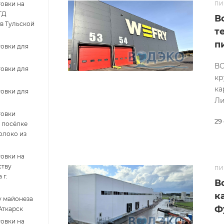
овки на
ПИ
ТД
В
в Тульской
т
п
овки для
ВО
овки для
кр
ка
овки для
Ли
товки
29
. посёлке
олоко из
овки на
ству
ПИ
 г.
В
к
у майонеза
Ф
Аткарск
овки на