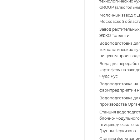
технологических ну
GROUP (алкогольны
Молочный завод г. 
Московской област
Завод растительных
ЭФКО Тольятти
Водоподготовка дл
технологических ну
пищевом производс
Вода для переработ
картофеля на завод
Фудс Рус
Водоподготовка на
фармпредприятии 
Водоподготовка дл
производства Орга
Станция водоподго
блочно-модульного 
птицеводческого к
Группы Черкизово
Станция фильтрации