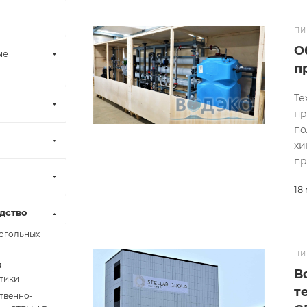
ПИ
О
ые
п
Те
пр
по
хи
пр
18
дство
когольных
ПИ
я
В
тики
т
твенно-