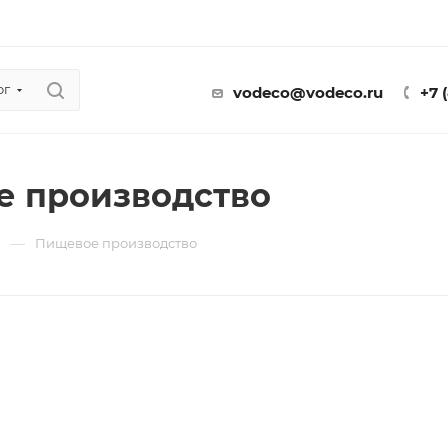
ог
vodeco@vodeco.ru
+7 
 производство
—
ы
Пищевое производство