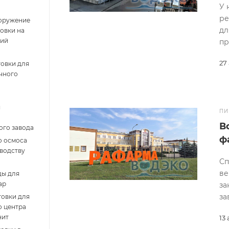
У 
ре
ооружение
дл
овки на
кий
пр
27
овки для
чного
я
ПИ
В
ого завода
ф
о осмоса
зводству
Сп
ве
ды для
ар
за
за
товки для
о центра
нит
13