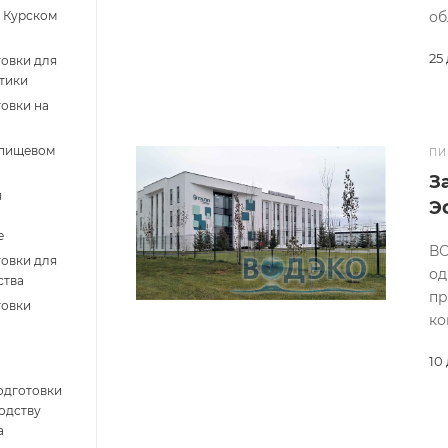
 Курском
об
25
овки для
тики
овки на
 пищевом
ПИ
З
я
Э
е
ВО
овки для
од
ства
пр
товки
ко
10
одготовки
одству
а