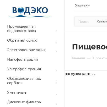
Бишкек
Катал
Промышленная
водоподготовка
Обратный осмос
Пищевое
Электродеионизация
—
Главная
Проект
Нанофильтрация
Ультрафильтрация
загрузка карты...
Обезжелезивание,
сорбция
Умягчение
Дисковые фильтры