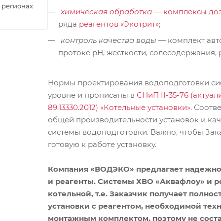
 регионах
химическая обработка
—
комплексы до
ряда
реагентов «Экотрит»
;
контроль качества воды
— комплект авт
протоке рН, жёсткости, солесодержания,
Нормы проектирования водоподготовки сис
уровне и прописаны в
СНиП II-35-76 (акту
89.13330.2012) «Котельные установки»
.
Соотве
общей производительности установок и кач
системы водоподготовки. Важно, чтобы Зак
готовую к работе установку.
Компания «ВОДЭКО» предлагает надежно
и реагенты. Системы ХВО «Аквафлоу» и р
котельной, т.е. Заказчик получает полно
установки с реагентом, необходимой те
монтажным комплектом, поэтому не соста