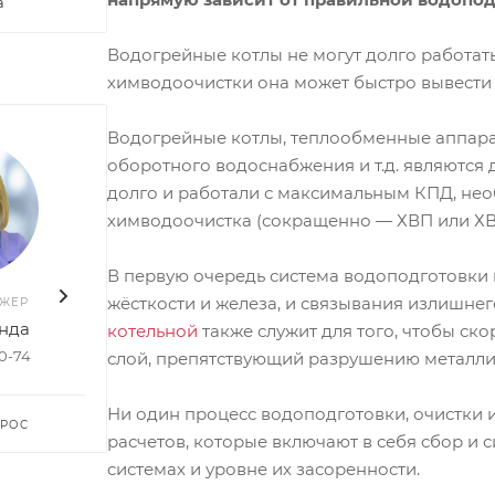
а
Водогрейные котлы не могут долго работат
химводоочистки она может быстро вывести 
Водогрейные котлы, теплообменные аппара
оборотного водоснабжения и т.д. являются 
долго и работали с максимальным КПД, не
химводоочистка (сокращенно — ХВП или ХВ
В первую очередь система водоподготовки 
жёсткости и железа, и связывания излишн
ДЖЕР
ВАШ МЕНЕДЖЕР
ВАШ 
нда
Руслан Насибуллин
Елен
котельной
также служит для того, чтобы ск
50-74
+7 903 578-27-20
+7 96
слой, препятствующий разрушению металли
Ни один процесс водоподготовки, очистки 
ПРОС
ЗАДАТЬ ВОПРОС
ЗАДА
расчетов, которые включают в себя сбор и
системах и уровне их засоренности.