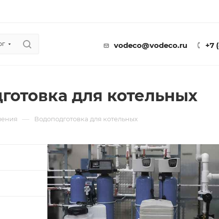
ог
vodeco@vodeco.ru
+7 
готовка для котельных
—
ления
Водоподготовка для котельных