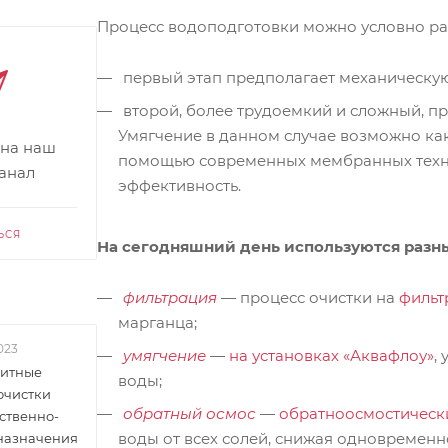
Процесс водоподготовки можно условно раз
первый этап предполагает механическую
второй, более трудоемкий и сложный, пр
Умягчение в данном случае возможно как
 на наш
помощью современных мембранных техн
канал
эффективность.
ЬСЯ
На сегодняшний день используются разн
фильтрация
— процесс очистки на
фильт
марганца;
023
умягчение
—
на установках «Аквафлоу»
,
итные
воды;
очистки
обратный осмос
—
обратноосмостически
ственно-
воды от всех солей, снижая одновременн
 назначения