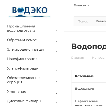
Бишкек
Катал
Промышленная
водоподготовка
Обратный осмос
Водопод
Электродеионизация
—
Главная
Направ
Нанофильтрация
Ультрафильтрация
Котельные
Обезжелезивание,
сорбция
Водоканалы
Умягчение
Дисковые фильтры
Нефтегазовая
промышленность