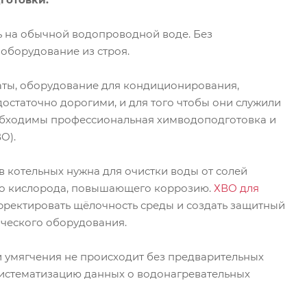
ь на обычной водопроводной воде. Без
оборудование из строя.
ты, оборудование для кондиционирования,
достаточно дорогими, и для того чтобы они служили
обходимы профессиональная химводоподготовка и
О).
в котельных нужна для очистки воды от солей
его кислорода, повышающего коррозию.
ХВО для
МЕНЕДЖЕР
ВАШ МЕНЕДЖЕР
а Емшина
Андрей Сидеряков
А
орректировать щёлочность среды и создать защитный
9 014-83-95
+7 909 965-45-63
ческого оборудования.
и умягчения не происходит без предварительных
ТЬ ВОПРОС
ЗАДАТЬ ВОПРОС
 систематизацию данных о водонагревательных