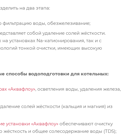
делить на два этапа:
 фильтрацию воды, обезжелезивание;
едставляет собой удаление солей жёсткости.
 на установках Na-катионирования, так и с
ологий тонкой очистки, имеющих высокую
ые способы водоподготовки для котельных:
рах «Аквафлоу»
, осветления воды, удаления железа,
 удаление солей жёсткости (кальция и магния) из
е установки «Аквафлоу»
обеспечивают очистку
о жёсткость и общее солесодержание воды (TDS);