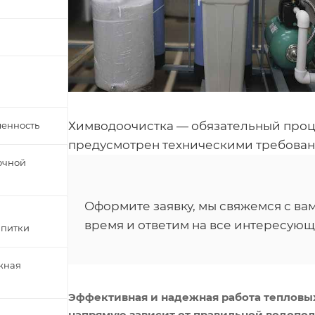
Химводоочистка — обязательный проц
енность
предусмотрен техническими требован
очной
Оформите заявку, мы свяжемся с в
время и ответим на все интересующ
апитки
жная
Эффективная и надежная работа тепловы
напрямую зависит от правильной водопо