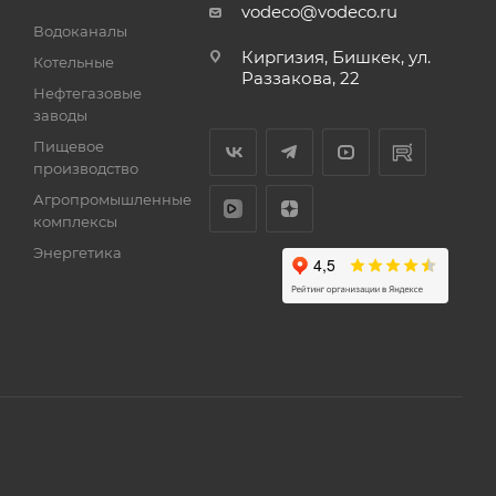
vodeco@vodeco.ru
Водоканалы
Киргизия, Бишкек, ул.
Котельные
Раззакова, 22
Нефтегазовые
заводы
Пищевое
производство
Агропромышленные
комплексы
Энергетика