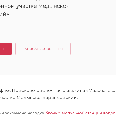
онном участке Медынско-
ий»
ЕКТ
НАПИСАТЬ СООБЩЕНИЕ
фть». Поисково-оценочная скважина «Мадачагская
частке Медынско-Варандейский.
ки закончена наладка
блочно-модульной станции водоп