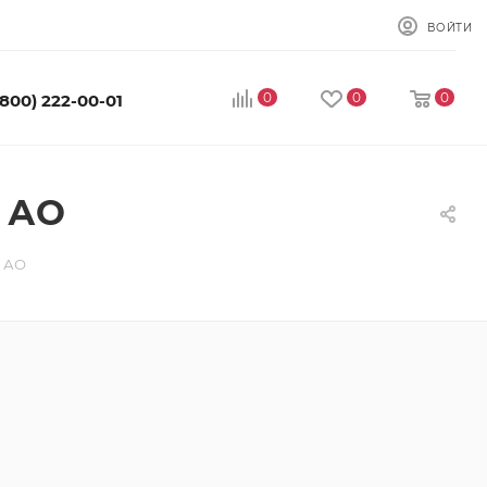
ВОЙТИ
0
0
0
(800) 222-00-01
й АО
й АО