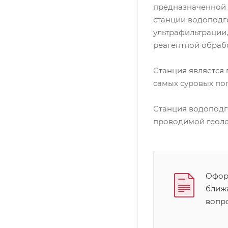
предназначенной д
станции водоподг
ультрафильтрации
реагентной обраб
Станция является
самых суровых по
Станция водоподг
проводимой геоло
Оформ
ближ
вопр