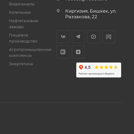
Водоканалы
Киргизия, Бишкек, ул.
Котельные
Раззакова, 22
Нефтегазовые
заводы
Пищевое
производство
Агропромышленные
комплексы
Энергетика