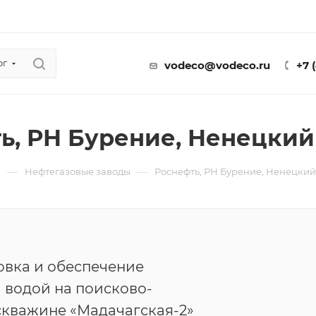
ог
vodeco@vodeco.ru
+7 
ь, РН Бурение, Ненецки
—
—
ы
Нефтегазовые заводы
Роснефть, РН Бурение, Ненецки
овка и обеспечение
 водой на поисково-
скважине «Мадачагская-2»