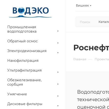
Бишкек
Катал
Промышленная
водоподготовка
Обратный осмос
Роснефт
Электродеионизация
—
Главная
Проект
Нанофильтрация
Ультрафильтрация
Обезжелезивание,
сорбция
Водоподгот
Умягчение
технической
Дисковые фильтры
оценочной 