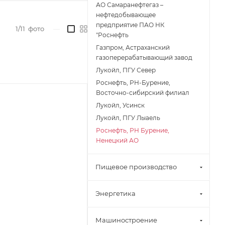
АО Самаранефтегаз –
нефтедобывающее
предприятие ПАО НК
1/11
фото
—
"Роснефть
Газпром, Астраханский
газоперерабатывающий завод
Лукойл, ПГУ Север
Роснефть, РН-Бурение,
Восточно-сибирский филиал
Лукойл, Усинск
Лукойл, ПГУ Лыаель
Роснефть, РН Бурение,
Ненецкий АО
Пищевое производство
Энергетика
Машиностроение