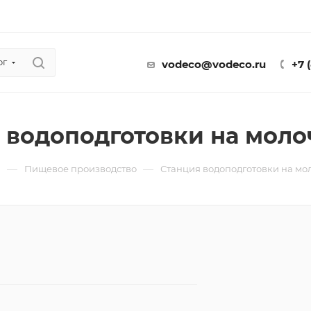
ог
vodeco@vodeco.ru
+7 
 водоподготовки на моло
—
—
ы
Пищевое производство
Станция водоподготовки на мо