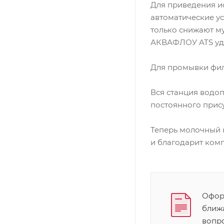
Для приведения и
автоматические у
только снижают му
АКВАФЛОУ ATS уда
Для промывки фил
Вся станция водо
постоянного прис
Теперь молочный 
и благодарит ко
Оформ
ближ
вопр