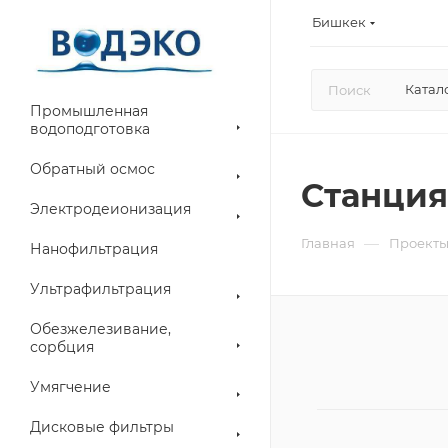
Бишкек
Катал
Промышленная
водоподготовка
Обратный осмос
Станция
Электродеионизация
—
Главная
Проект
Нанофильтрация
Ультрафильтрация
Обезжелезивание,
сорбция
Умягчение
Дисковые фильтры