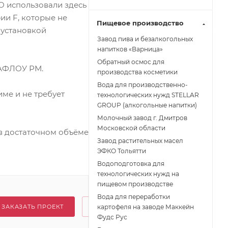
 использовали здесь
и F, которые не
Пищевое производство
 установкой
Завод пива и безалкогольных
напитков «Варница»
Обратный осмос для
ВАФЛОУ РМ.
производства косметики
Вода для производственно-
ме и не требует
технологических нужд STELLAR
GROUP (алкогольные напитки)
Молочный завод г. Дмитров
Московской области
в достаточном объёме
Завод растительных масел
ЭФКО Тольятти
Водоподготовка для
технологических нужд на
пищевом производстве
Вода для переработки
картофеля на заводе Маккейн
ЗАКАЗАТЬ ПРОЕКТ
Фудс Рус