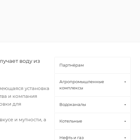
учает воду из
Партнёрам
Агропромышленные
меющаяся установка
комплексы
тва и компания
овки для
Водоканалы
кусе и мутности, а
Котельные
Нефть и газ