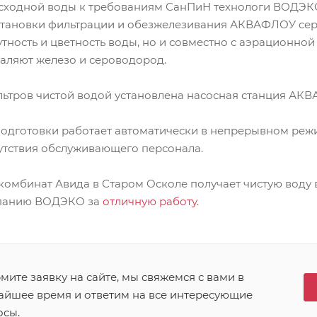
сходной воды к требованиям СанПиН технологи ВОДЭКО
становки фильтрации и обезжелезивания АКВАФЛОУ сери
тность и цветность воды, но и совместно с аэрационной
ляют железо и сероводород.
ьтров чистой водой установлена насосная станция АК
подготовки работает автоматически в непрерывном режи
утствия обслуживающего персонала.
комбинат Авида в Старом Осколе получает чистую воду 
мпанию ВОДЭКО за
отличную работу
.
ите заявку на сайте, мы свяжемся с вами в
айшее время и ответим на все интересующие
осы.