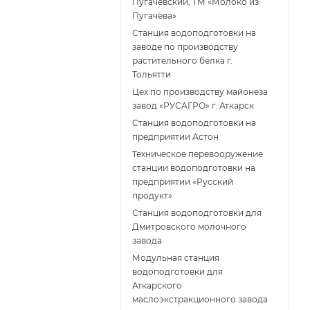
Пугачёвский, ТМ «Молоко из
Пугачёва»
Станция водоподготовки на
заводе по производству
растительного белка г.
Тольятти
Цех по производству майонеза
завод «РУСАГРО» г. Аткарск
Cтанция водоподготовки на
предприятии Астон
Техническое перевооружение
станции водоподготовки на
предприятии «Русский
продукт»
Станция водоподготовки для
Дмитровского молочного
завода
Модульная станция
водоподготовки для
Аткарского
маслоэкстракционного завода