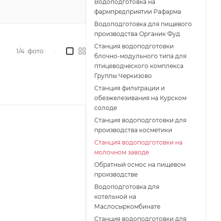
Водоподготовка на
фармпредприятии Рафарма
Водоподготовка для пищевого
производства Органик Фуд
Станция водоподготовки
1/4
фото
—
блочно-модульного типа для
птицеводческого комплекса
Группы Черкизово
Станция фильтрации и
обезжелезивания на Курском
солоде
Станция водоподготовки для
производства косметики
Станция водоподготовки на
молочном заводе
Обратный осмос на пищевом
производстве
Водоподготовка для
котельной на
Маслосыркомбинате
Станция водоподготовки для