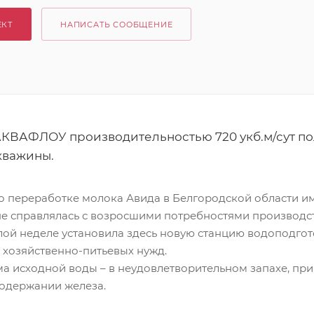
ЕКТ
НАПИСАТЬ СООБЩЕНИЕ
АКВАФЛОУ производительностью 720 укб.м/сут пол
кважины.
о переработке молока Авида в Белгородской области и
не справлялась с возросшими потребностями производс
й неделе установила здесь новую станцию водоподгот
 хозяйственно-питьевых нужд.
 исходной воды – в неудовлетворительном запахе, прив
содержании железа.