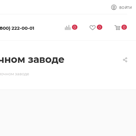
ВОЙТИ
0
0
0
(800) 222-00-01
чном заводе
лочном заводе