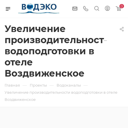
0
Увеличение
производительности
водоподготовки в
отеле
Воздвиженское
—
—
—
Главная
Проекты
Водоканалы
Увеличение производительности водоподготовки в отеле
Воздвиженское