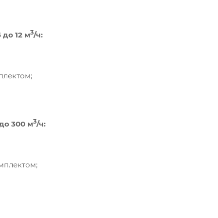
3
до 12 м
/ч:
плектом;
3
до 300 м
/ч:
омплектом;