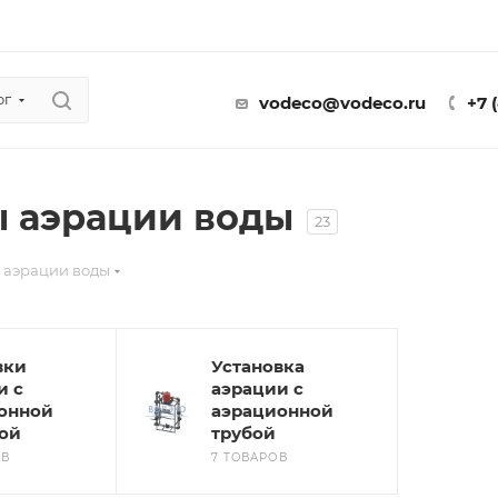
ог
vodeco@vodeco.ru
+7 
 аэрации воды
23
 аэрации воды
вки
Установка
и с
аэрации с
онной
аэрационной
ой
трубой
ОВ
7 ТОВАРОВ