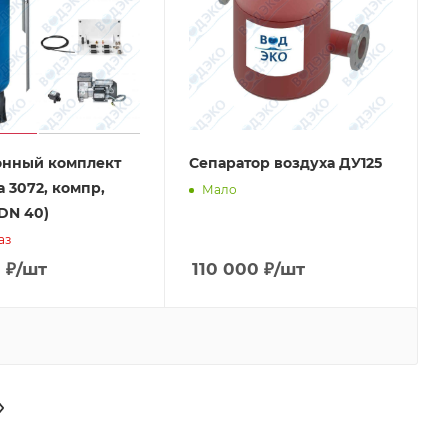
онный комплект
Сепаратор воздуха ДУ125
а 3072, компр,
Мало
 DN 40)
аз
0
₽
/шт
110 000
₽
/шт