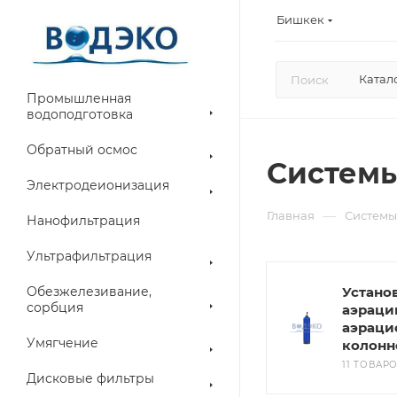
Бишкек
Катал
Промышленная
водоподготовка
Обратный осмос
Системы
Электродеионизация
—
Главная
Системы
Нанофильтрация
Ультрафильтрация
Обезжелезивание,
Устано
сорбция
аэраци
аэраци
Умягчение
колонн
11 ТОВАР
Дисковые фильтры