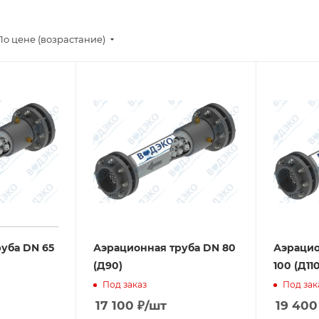
По цене (возрастание)
ба DN 65
Аэрационная труба DN 80
Аэрацио
(Д90)
100 (Д110
Под заказ
Под зак
17 100
₽
/шт
19 400