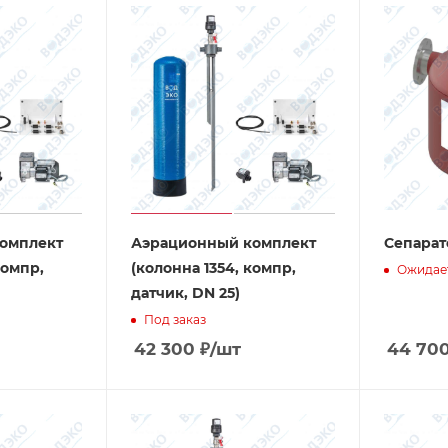
омплект
Аэрационный комплект
Сепарат
компр,
(колонна 1354, компр,
Ожидает
датчик, DN 25)
Под заказ
42 300
₽
/шт
44 70