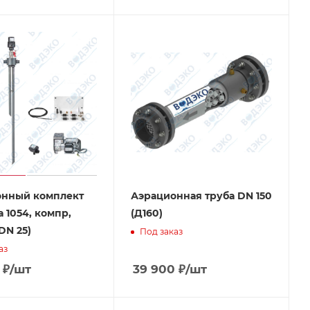
онный комплект
Аэрационная труба DN 150
 1054, компр,
(Д160)
DN 25)
Под заказ
аз
₽
/шт
39 900
₽
/шт