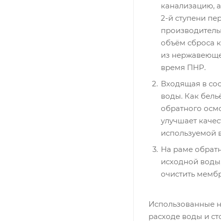
канализацию, а
2-й ступени пе
производительн
объём сброса к
из нержавеюще
время ПНР.
Входящая в со
воды. Как бель
обратного осм
улучшает качес
используемой 
На раме обратн
исходной воды,
очистить мембр
Использованные н
расходе воды и ст