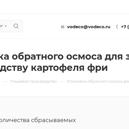
ог
vodeco@vodeco.ru
+7 
ка обратного осмоса для 
дству картофеля фри
—
—
ы
Пищевое производство
Установка обратного осмоса дл
оличества сбрасываемых