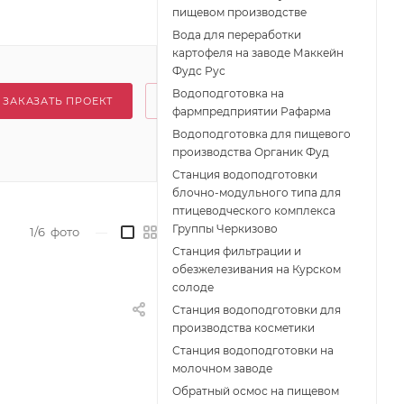
пищевом производстве
Вода для переработки
картофеля на заводе Маккейн
Фудс Рус
Водоподготовка на
ЗАКАЗАТЬ ПРОЕКТ
фармпредприятии Рафарма
Водоподготовка для пищевого
производства Органик Фуд
Станция водоподготовки
блочно-модульного типа для
птицеводческого комплекса
Группы Черкизово
1/6
фото
—
Станция фильтрации и
обезжелезивания на Курском
солоде
Станция водоподготовки для
производства косметики
Станция водоподготовки на
молочном заводе
Обратный осмос на пищевом