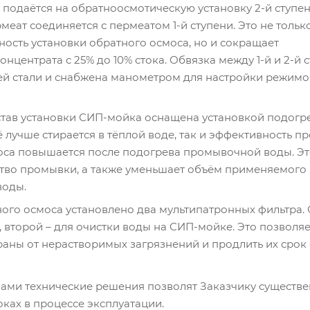
 подаётся на обратноосмотическую установку 2-й ступе
рмеат соединяется с пермеатом 1-й ступени. Это не тольк
ость установки обратного осмоса, но и сокращает
онцентрата с 25% до 10% стока. Обвязка между 1-й и 2-й
й стали и снабжена манометром для настройки режимо
став установки СИП-мойка оснащена установкой подог
ё лучше стирается в тёплой воде, так и эффективность 
оса повышается после подогрева промывочной воды. Эт
тво промывки, а также уменьшает объём применяемого 
воды.
ого осмоса установлено два мультипатронных фильтра. 
 второй – для очистки воды на СИП-мойке. Это позволя
аны от нерастворимых загрязнений и продлить их срок 
ами технические решения позволят Заказчику существе
оках в процессе эксплуатации.