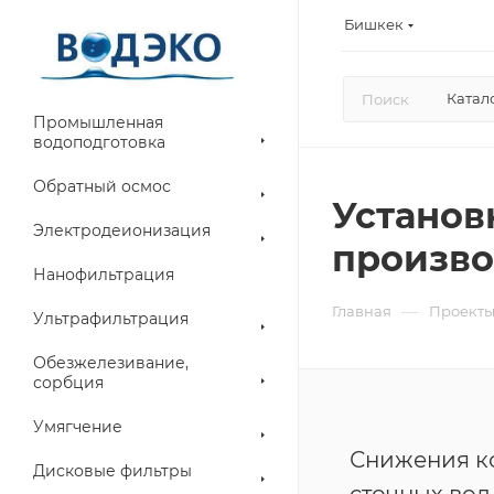
Бишкек
Катал
Промышленная
водоподготовка
Обратный осмос
Установ
Электродеионизация
произво
Нанофильтрация
—
Главная
Проект
Ультрафильтрация
Обезжелезивание,
сорбция
Умягчение
Снижения к
Дисковые фильтры