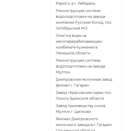
PepsiCo в г. Лебедянь
Реконструкция системы
водоподготовки на заводе
компании Русский Холод, пос.
Октябрьский МО
Очистка воды на
мясоперерабатывающем
комбинате Кузминки в
Липецкой области
Реконструкция системы
водоподготовки на заводе
Мултон
Дмитровский молочный завод
филиал г. Гагарин
Завод «Брасовские сыры» пос.
Локоть Брянской области
Завод производству соков
Мултон г. Щелково
Филиал Дмитровского
молочного завода в г. Гагарин
Смоленской области