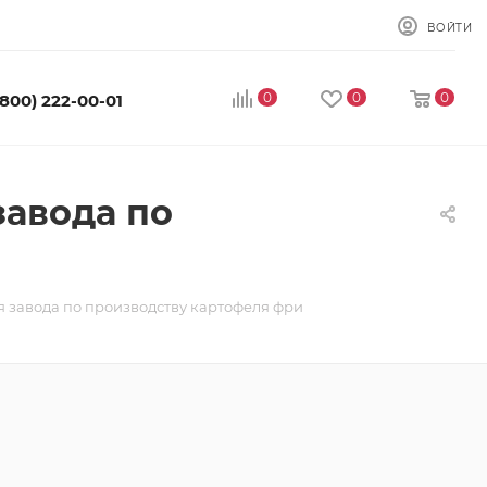
ВОЙТИ
0
0
0
(800) 222-00-01
завода по
я завода по производству картофеля фри