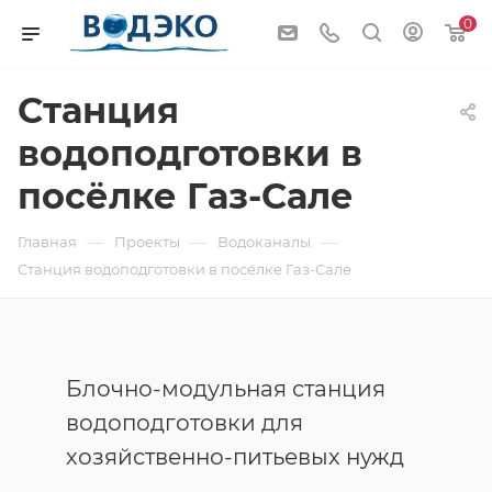
0
Станция
водоподготовки в
поcёлке Газ-Сале
—
—
—
Главная
Проекты
Водоканалы
Станция водоподготовки в поcёлке Газ-Сале
Блочно-модульная станция
водоподготовки для
хозяйственно-питьевых нужд