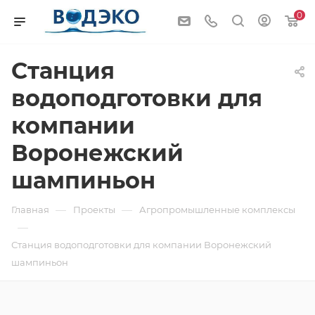
0
Станция
водоподготовки для
компании
Воронежский
шампиньон
—
—
Главная
Проекты
Агропромышленные комплексы
—
Станция водоподготовки для компании Воронежский
шампиньон