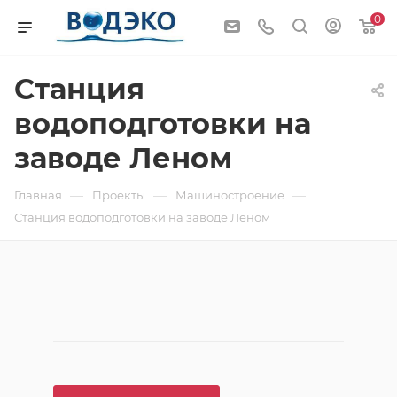
0
Станция
водоподготовки на
заводе Леном
—
—
—
Главная
Проекты
Машиностроение
Станция водоподготовки на заводе Леном