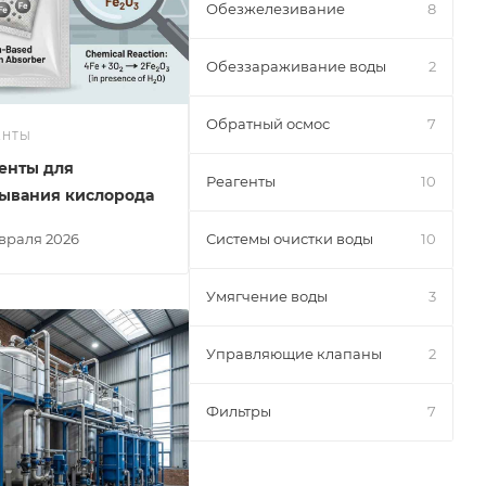
Обезжелезивание
8
Обеззараживание воды
2
Обратный осмос
7
ЕНТЫ
енты для
Реагенты
10
ывания кислорода
евраля 2026
Системы очистки воды
10
Умягчение воды
3
Управляющие клапаны
2
Фильтры
7