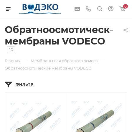
0
Обратноосмотические
мембраны VODECO
10
—
—
Главная
Мембраны для обратного осмоса
Обратноосмотические мембраны VODECO
ФИЛЬТР