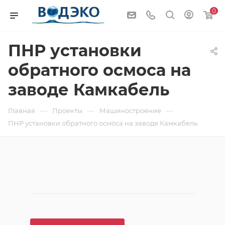
0
ПНР установки
обратного осмоса на
заводе Камкабель
—
—
—
Главная
Проекты
Машиностроение
ПНР установки обратного осмоса на заводе Камкабель