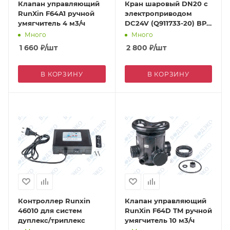
Клапан управляющий
Кран шаровый DN20 с
RunXin F64A1 ручной
электроприводом
умягчитель 4 м3/ч
DC24V (Q911733-20) ВР
3/4"
Много
Много
1 660
₽
/шт
2 800
₽
/шт
В КОРЗИНУ
В КОРЗИНУ
Контроллер Runxin
Клапан управляющий
46010 для систем
RunXin F64D TM ручной
дуплекс/триплекс
умягчитель 10 м3/ч