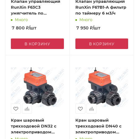
Клапан управляющий
Клапан управляющий
RunXin F63C3
RunXin F67B1-A фильтр
умягчитель по
по таймеру 6 м3/ч
счетчику 4 м3/ч
Много
Много
7 800
₽
/шт
7 950
₽
/шт
В КОРЗИНУ
В КОРЗИНУ
Кран шаровый
Кран шаровый
трехходовой DN32 с
трехходовой DN40 с
электроприводом
электроприводом
DC24V (Q91402-32) ВР
DC24V (Q914013-40) ВР
Много
Много