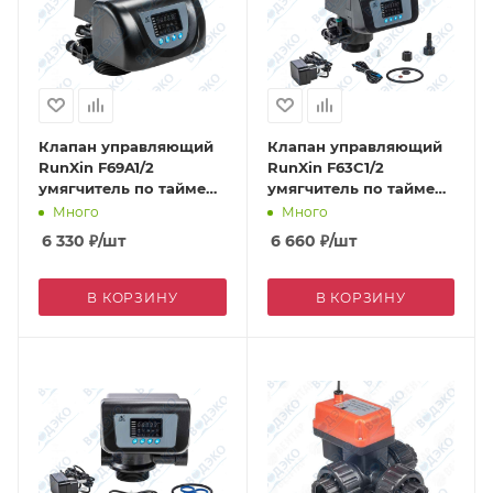
Клапан управляющий
Клапан управляющий
RunXin F69A1/2
RunXin F63C1/2
умягчитель по таймеру
умягчитель по таймеру
2 м3/ч (противоток)
4 м3/ч
Много
Много
6 330
₽
/шт
6 660
₽
/шт
В КОРЗИНУ
В КОРЗИНУ