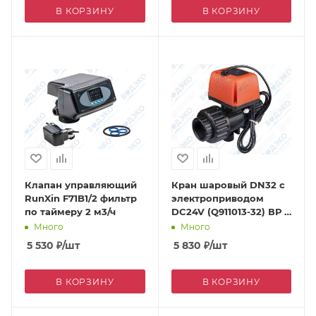
В КОРЗИНУ
В КОРЗИНУ
Клапан управляющий
Кран шаровый DN32 с
RunXin F71B1/2 фильтр
электроприводом
по таймеру 2 м3/ч
DC24V (Q911013-32) ВР 1
1/4"
Много
Много
5 530
₽
/шт
5 830
₽
/шт
В КОРЗИНУ
В КОРЗИНУ