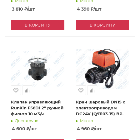
Много
Много
3 810
₽
/шт
4 390
₽
/шт
В КОРЗИНУ
В КОРЗИНУ
Клапан управляющий
Кран шаровый DN15 с
RunXin F56D1 2" ручной
электроприводом
фильтр 10 м3/ч
DC24V (Q91103-15) ВР
1/2"
Достаточно
Много
4 600
₽
/шт
4 960
₽
/шт