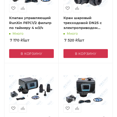
Клапан управляющий
Кран шаровый
RunXin F67C1/2 фильтр
трехходовой DN25 с
по таймеру 4 м3/ч
электроприводом
DC24V (Q91402-25) ВР
Много
Много
7 170
₽
/шт
7 520
₽
/шт
В КОРЗИНУ
В КОРЗИНУ