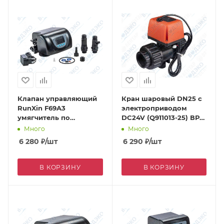
Клапан управляющий
Кран шаровый DN25 с
RunXin F69A3
электроприводом
умягчитель по
DC24V (Q911013-25) ВР
счетчику 2 м3/ч
1"
Много
Много
(противоток)
6 280
₽
/шт
6 290
₽
/шт
В КОРЗИНУ
В КОРЗИНУ