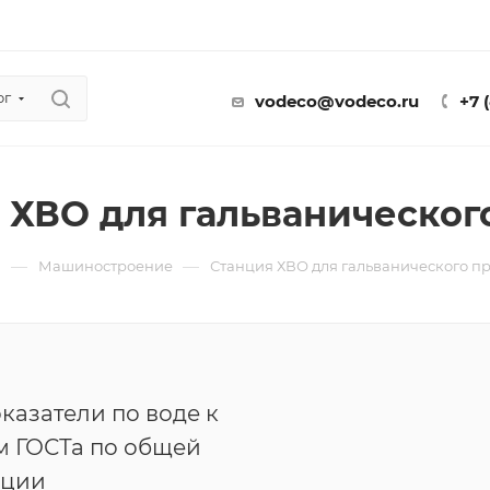
ог
vodeco@vodeco.ru
+7 
 ХВО для гальваническог
—
—
ы
Машиностроение
Станция ХВО для гальванического п
казатели по воде к
м ГОСТа по общей
ации