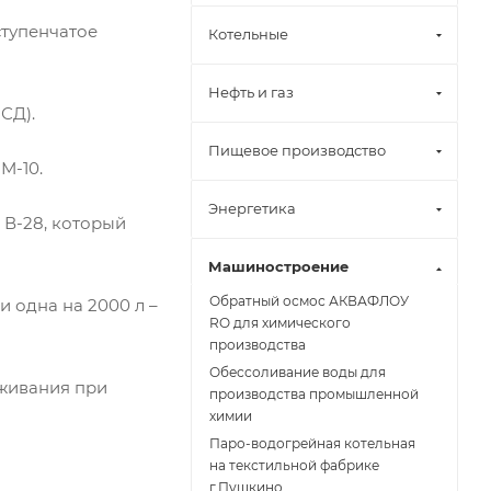
ступенчатое
Котельные
Нефть и газ
СД).
Пищевое производство
М-10.
Энергетика
В-28, который
Машиностроение
Обратный осмос АКВАФЛОУ
 одна на 2000 л –
RO для химического
производства
Обессоливание воды для
уживания при
производства промышленной
химии
Паро-водогрейная котельная
на текстильной фабрике
г.Пушкино