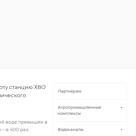
оту станцию ХВО
Партнёрам
нического
Агропромышленные
комплексы
ой воде превышен в
– в 400 раз.
Водоканалы