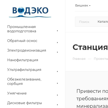
Бишкек
Катал
Промышленная
водоподготовка
Обратный осмос
Станция
Электродеионизация
—
Главная
Проект
Нанофильтрация
Ультрафильтрация
Обезжелезивание,
сорбция
Привести по
Умягчение
требования
Дисковые фильтры
минерализ