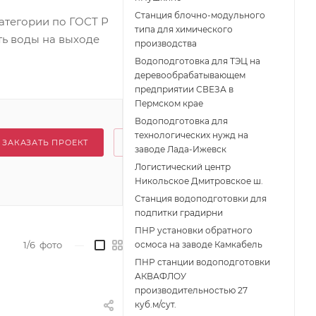
Станция блочно-модульного
атегории по ГОСТ Р
типа для химического
ть воды на выходе
производства
Водоподготовка для ТЭЦ на
деревообрабатывающем
предприятии СВЕЗА в
Пермском крае
Водоподготовка для
технологических нужд на
ЗАКАЗАТЬ ПРОЕКТ
заводе Лада-Ижевск
Логистический центр
Никольское Дмитровское ш.
Станция водоподготовки для
подпитки градирни
ПНР установки обратного
1/6
фото
—
осмоса на заводе Камкабель
ПНР станции водоподготовки
АКВАФЛОУ
производительностью 27
куб.м/сут.