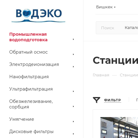
Бишкек
Катал
Промышленная
водоподготовка
Обратный осмос
Станции
Электродеионизация
—
Главная
Станции
Нанофильтрация
Ультрафильтрация
ФИЛЬТР
Обезжелезивание,
сорбция
Умягчение
Дисковые фильтры