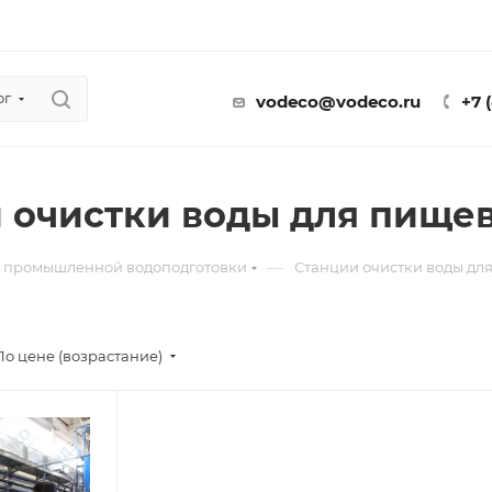
ог
vodeco@vodeco.ru
+7 
 очистки воды для пищев
—
 промышленной водоподготовки
Станции очистки воды дл
По цене (возрастание)