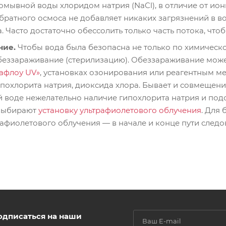
омывной воды хлоридом натрия (NaCl), в отличие от ио
братного осмоса не добавляет никаких загрязнений в во
. Часто достаточно обессолить только часть потока, чт
ние.
Чтобы вода была безопасна не только по химическо
беззараживание (стерилизацию). Обеззараживание мож
афлоу UV»
, установках озонирования или реагентным 
похлорита натрия, диоксида хлора. Бывает и совмещение
 воде нежелательно наличие гипохлорита натрия и под
 выбирают
установку ультрафиолетового облучения
. Для
рафиолетового облучения — в начале и конце пути следо
одписаться на наши