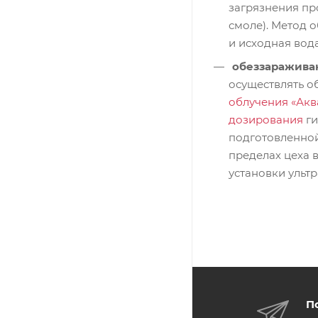
загрязнения пр
смоле). Метод о
и исходная вода
обеззаражива
осуществлять о
облучения «Акв
дозирования
ги
подготовленной
пределах цеха
установки ульт
П