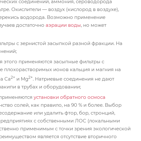
нических соединений, аммония, сероводорода
тре. Окислители — воздух (кислород в воздухе),
, перекись водорода. Возможно применение
лучаев достаточно
аэрации воды
, но может
ильтры с зернистой засыпкой разной фракции. На
знений;
ля этого применяются засыпные фильтры с
е плохорастворимых ионов кальция и магния на
2+
2+
а Ca
и Mg
. Натриевые соединения не дают
акипи в трубах и оборудовании;
 применяются
установки обратного осмоса
ство солей, как правило, на 90 % и более. Выбор
содержание или удалить фтор, бор, стронций,
 предприятиях с собственными ЛОС (локальными
ственно применимым с точки зрения экологической
преимуществом является отсутствие вторичного