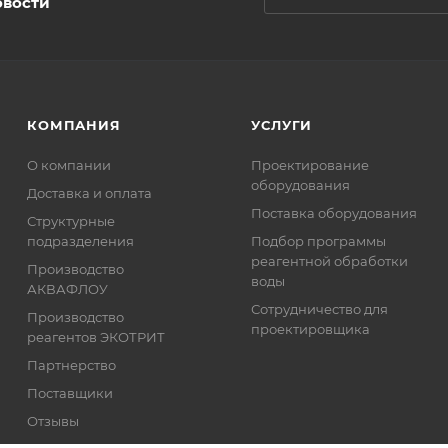
овости
КОМПАНИЯ
УСЛУГИ
О компании
Проектирование
оборудования
Доставка и оплата
Поставка оборудования
Структурные
подразделения
Подбор программы
реагентной обработки
Производство
воды
АКВАФЛОУ
Сотрудничество для
Производство
проектировщика
реагентов ЭКОТРИТ
Партнерство
Поставщики
Отзывы