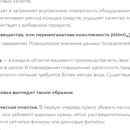
овых качеств;
ает и загрязняет внутреннюю поверхность оборудования
личивает расход моющих средств; ухудшает качество кон
йствует с добавками продукта;
вещества, или перманганатная окисляемость (KMnO
4
 заражения. Повышенное значение данных показателей 
в
— в каждой области пищевого производства есть свои
 в целом. В пивоварении повышенная щёлочность прида
етского питания требуется более мягкая вода. Существ
овка выглядит таким образом:
ческая очистка.
В первую очередь нужно убирать песок,
ак они забивают шаровые краны, сетки, распределительн
тся сетчатые фильтры или дисковые фильтры;