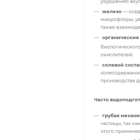
ухудшению вкус
железо
— осед
микрофлоры, уве
также взаимоде
органические 
биологического
окислителей;
солевой соста
солесодержанию
производства д
Часто водоподгот
грубая механи
частицы, так к
этого применяю