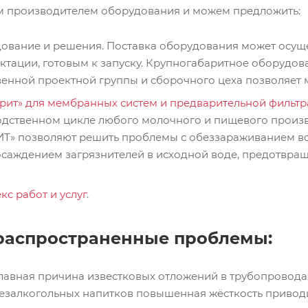
 производителем оборудования и можем предложить:
ование и решения. Поставка оборудования может осущес
тации, готовым к запуску. Крупногабаритное оборудов
венной проектной группы и сборочного цеха позволяет
рит» для мембранных систем и предварительной фильтр
одственном цикле любого молочного и пищевого произво
Т» позволяют решить проблемы с обеззараживанием во
осаждением загрязнителей в исходной воде, предотвра
с работ и услуг
.
распространенные проблемы:
лавная причина известковых отложений в трубопровода
езалкогольных напитков повышенная жёсткость приводи