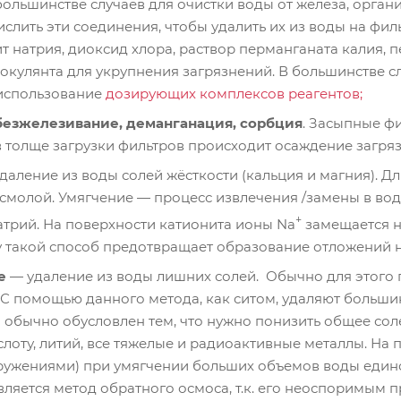
ольшинстве случаев для очистки воды от железа, орга
лить эти соединения, чтобы удалить их из воды на филь
ит натрия, диоксид хлора, раствор перманганата калия
локулянта для укрупнения загрязнений. В большинстве с
 использование
дозирующих комплексов реагентов;
безжелезивание, деманганация, сорбция
. Засыпные ф
в толще загрузки фильтров происходит осаждение загря
даление из воды солей жёсткости (кальция и магния). Д
молой. Умягчение — процесс извлечения /замены в вод
+
трий. На поверхности катионита ионы Na
замещается н
у такой способ предотвращает образование отложений н
ие
— удаление из воды лишних солей. Обычно для этого
. С помощью данного метода, как ситом, удаляют большин
 обычно обусловлен тем, что нужно понизить общее соле
лоту, литий, все тяжелые и радиоактивные металлы. На
ужениями) при умягчении больших объемов воды един
вляется метод обратного осмоса, т.к. его неоспоримым 