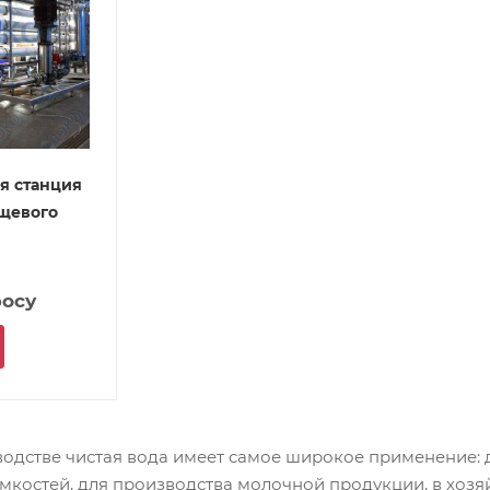
я станция
ищевого
росу
одстве чистая вода имеет самое широкое применение: д
мкостей, для производства молочной продукции, в хозя