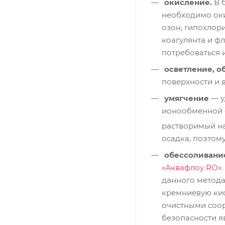
окисление.
В б
необходимо окис
озон, гипохлор
коагулянта и ф
потребоваться
осветление, о
поверхности и 
умягчение
— у
ионообменной с
растворимый на
осадка, поэтом
обессоливан
«Аквафлоу RO»
данного метода
кремниевую кис
очистными соор
безопасности я