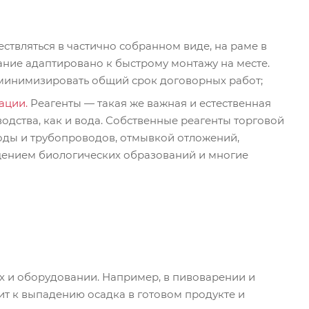
твляться в частично собранном виде, на раме в
ание адаптировано к быстрому монтажу на месте.
 минимизировать общий срок договорных работ;
ации.
Реагенты — такая же важная и естественная
дства, как и вода. Собственные реагенты торговой
ды и трубопроводов, отмывкой отложений,
щением биологических образований и многие
х и оборудовании. Например, в пивоварении и
т к выпадению осадка в готовом продукте и