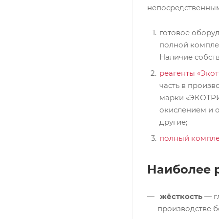
непосредственным
готовое оборуд
полной комплек
Наличие собст
реагенты «Экот
часть в произв
марки «ЭКОТРИ
окислением и 
другие;
полный комплек
Наиболее 
жёсткость
— г
производстве б