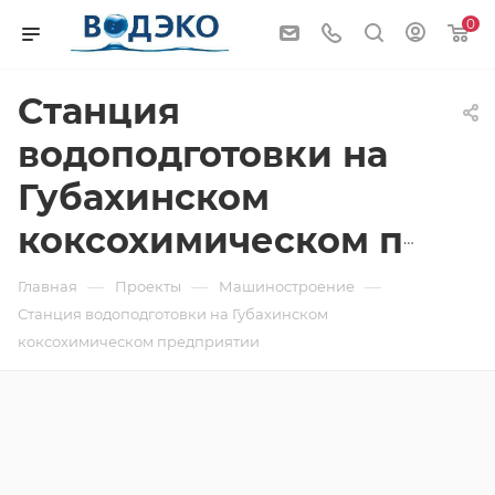
0
Станция
водоподготовки на
Губахинском
коксохимическом предприятии
—
—
—
Главная
Проекты
Машиностроение
Станция водоподготовки на Губахинском
коксохимическом предприятии