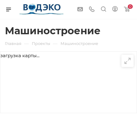
0
Машиностроение
—
—
Главная
Проекты
Машиностроение
загрузка карты...