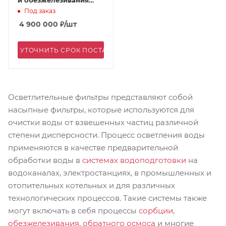
АКВАФЛОУ FD 4500/E-
Под заказ
5
4 900 000
₽
/шт
УТОЧНИТЬ СРОК ПОСТАВКИ
Осветлительные фильтры представляют собой
насыпные фильтры, которые используются для
очистки воды от взвешенных частиц различной
степени дисперсности. Процесс осветления воды
применяются в качестве предварительной
обработки воды в
системах водоподготовки
на
водоканалах, электростанциях, в промышленных и
отопительных котельных и для различных
технологических процессов. Такие системы также
могут включать в себя процессы
сорбции
,
обезжелезивания
,
обратного осмоса
и многие