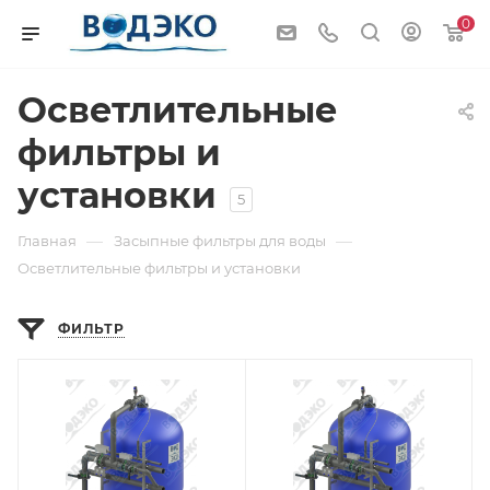
0
Осветлительные
фильтры и
установки
5
—
—
Главная
Засыпные фильтры для воды
Осветлительные фильтры и установки
ФИЛЬТР