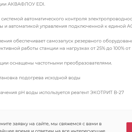
ции АКВАФЛОУ EDI.
 системой автоматического контроля электропроводнос
ы и автоматикой управления подключенной к единой А
ения обеспечивает самозапуск резервного оборудовани
тивной работы станции на нагрузках от 25% до 100% от
нции оснащены частотными преобразователями.
тановка подогрева исходной воды
ачения рН воды используется реагент ЭКОТРИТ В-27
ите заявку на сайте, мы свяжемся с вами в
айшее время и ответим на все интересующие