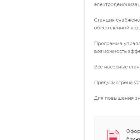
электродеиониза
Станция снабжена
обессоленной вод
Программа управл
возможность эффек
Все насосные ста
Предусмотрена ус
Для повышения зн
Оформ
ближ