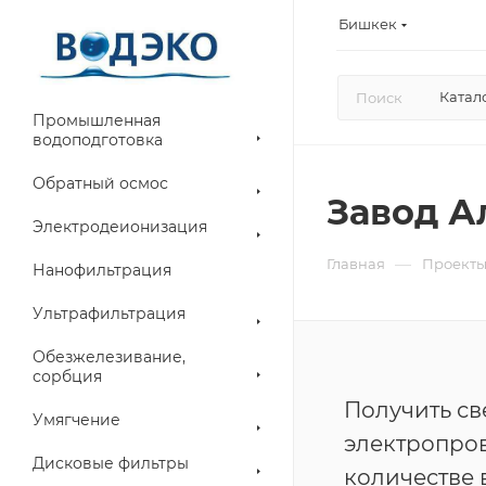
Бишкек
Катал
Промышленная
водоподготовка
Обратный осмос
Завод А
Электродеионизация
—
Главная
Проект
Нанофильтрация
Ультрафильтрация
Обезжелезивание,
сорбция
Получить св
Умягчение
электропров
Дисковые фильтры
количестве в