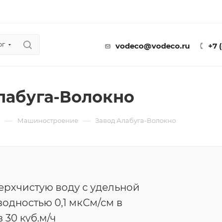
ог
vodeco@vodeco.ru
+7 
лабуга-Волокно
—
—
ы
Машиностроение
Завод Алабуга-Волокно
ерхчистую воду с удельной
одностью 0,1 мкСм/см в
 30 куб.м/ч