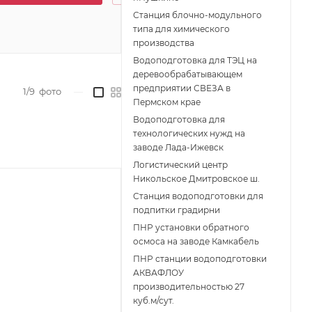
Станция блочно-модульного
типа для химического
производства
Водоподготовка для ТЭЦ на
деревообрабатывающем
предприятии СВЕЗА в
1/9
фото
—
Пермском крае
Водоподготовка для
технологических нужд на
заводе Лада-Ижевск
Логистический центр
Никольское Дмитровское ш.
Станция водоподготовки для
подпитки градирни
ПНР установки обратного
осмоса на заводе Камкабель
ПНР станции водоподготовки
АКВАФЛОУ
производительностью 27
куб.м/сут.