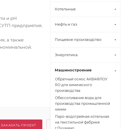
Котельные
ти и рН
Нефть и газ
СУТП предприятия.
я, а также
Пищевое производство
 номинальной.
Энергетика
Машиностроение
Обратный осмос АКВАФЛОУ
RO для химического
производства
Обессоливание воды для
производства промышленной
химии
Паро-водогрейная котельная
на текстильной фабрике
ЗАКАЗАТЬ ПРОЕКТ
г.Пушкино