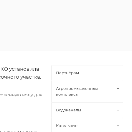
КО установила
Партнёрам
очного участка.
Агропромышленные
соленную воду для
комплексы
Водоканалы
Котельные
а накопительная