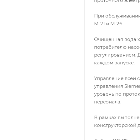
проточного элект
При обслуживании
М-21 и М-26.
Очищенная вода хр
потребителю насос
регулированием. 
каждом запуске.
Управление всей 
управления Sieme
уровень по прото
персонала.
В рамках выполне
конструкторской 