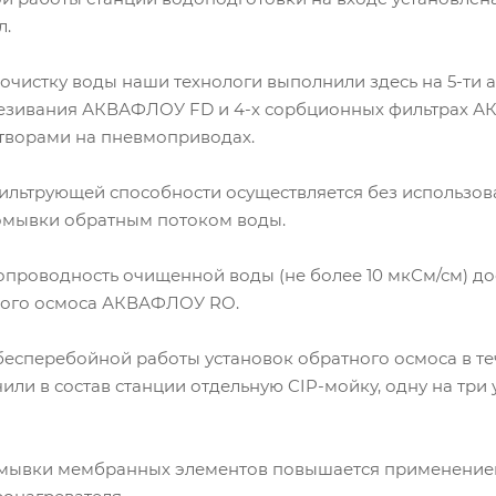
л.
очистку воды наши технологи выполнили здесь на 5-ти 
езивания АКВАФЛОУ FD и 4-х сорбционных фильтрах А
творами на пневмоприводах.
ильтрующей способности осуществляется без использов
омывки обратным потоком воды.
проводность очищенной воды (не более 10 мкСм/см) дос
ного осмоса АКВАФЛОУ RO.
бесперебойной работы установок обратного осмоса в те
или в состав станции отдельную CIP-мойку, одну на тр
мывки мембранных элементов повышается применение