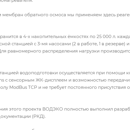
ронагревателя.
 мембран обратного осмоса мы применяем здесь реаге
анится в 4-х накопительных ёмкостях по 25 000 л. кажд
ной станцией с 3-мя насосами (2 в работе, 1 в резерве) 
Для равномерного распределения нагрузки производитс
станцией водоподготовки осуществляется при помощи 
ns с сенсорным ЖК-дисплеем и возможностью передачи
колу ModBus TCP и не требует постоянного присутствия
ния этого проекта ВОДЭКО полностью выполнил разраб
документации (РКД).