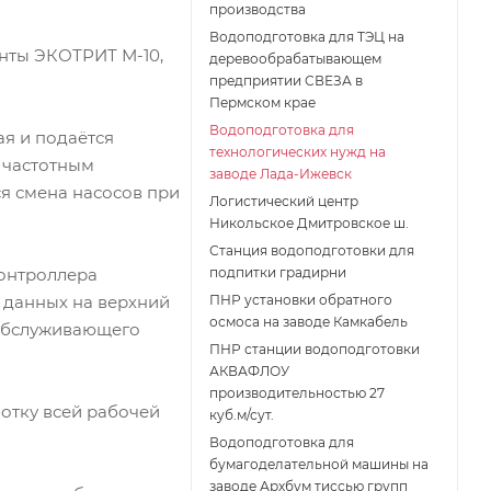
производства
Водоподготовка для ТЭЦ на
нты ЭКОТРИТ М-10,
деревообрабатывающем
предприятии СВЕЗА в
Пермском крае
Водоподготовка для
ая и подаётся
технологических нужд на
и частотным
заводе Лада-Ижевск
я смена насосов при
Логистический центр
Никольское Дмитровское ш.
Станция водоподготовки для
контроллера
подпитки градирни
 данных на верхний
ПНР установки обратного
осмоса на заводе Камкабель
 обслуживающего
ПНР станции водоподготовки
АКВАФЛОУ
производительностью 27
отку всей рабочей
куб.м/сут.
Водоподготовка для
бумагоделательной машины на
заводе Архбум тиссью групп