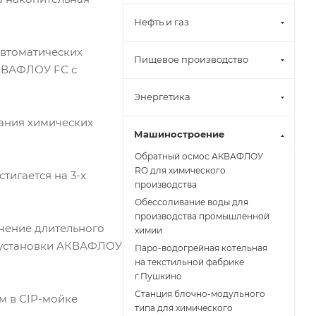
Нефть и газ
автоматических
Пищевое производство
КВАФЛОУ FС с
Энергетика
ания химических
Машиностроение
Обратный осмос АКВАФЛОУ
RO для химического
тигается на 3-х
производства
Обессоливание воды для
производства промышленной
чение длительного
химии
и установки АКВАФЛОУ
Паро-водогрейная котельная
на текстильной фабрике
г.Пушкино
Станция блочно-модульного
м в CIP-мойке
типа для химического