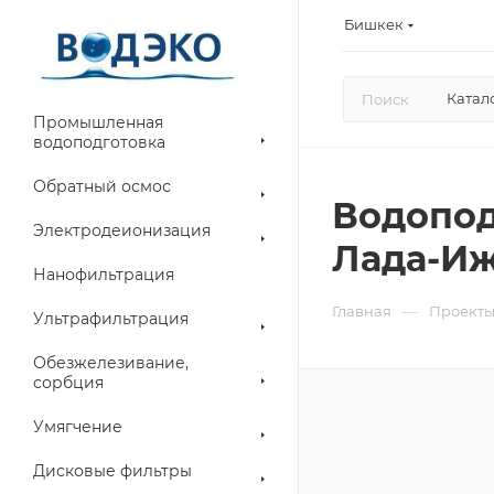
Бишкек
Катал
Промышленная
водоподготовка
Обратный осмос
Водопод
Электродеионизация
Лада-И
Нанофильтрация
—
Главная
Проект
Ультрафильтрация
Обезжелезивание,
сорбция
Умягчение
Дисковые фильтры