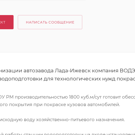
ЕКТ
НАПИСАТЬ СООБЩЕНИЕ
низации автозавода Лада-Ижевск компания ВОДЭ
одоподготовки для технологических нужд покрас
 РМ производительностью 1800 куб.м/сут готовит обес
ого покрытия при покраске кузовов автомобилей.
исходную воду хозяйственно-питьевого назначения.
й работы станции водоподготовки на входе установлен