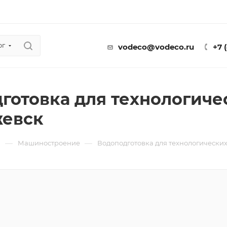
ог
vodeco@vodeco.ru
+7 
готовка для технологиче
жевск
—
—
ы
Машиностроение
Водоподготовка для технологически