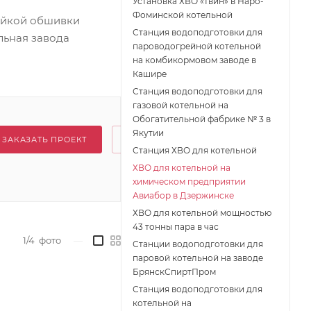
Установка ХВО «твин» в Наро-
Фоминской котельной
ойкой обшивки
Станция водоподготовки для
льная завода
пароводогрейной котельной
на комбикормовом заводе в
Кашире
Станция водоподготовки для
газовой котельной на
Обогатительной фабрике № 3 в
Якутии
ЗАКАЗАТЬ ПРОЕКТ
Станция ХВО для котельной
ХВО для котельной на
химическом предприятии
Авиабор в Дзержинске
ХВО для котельной мощностью
43 тонны пара в час
1/4
фото
—
Станции водоподготовки для
паровой котельной на заводе
БрянскСпиртПром
Станция водоподготовки для
котельной на