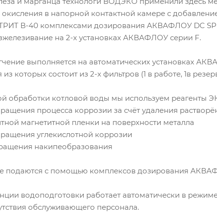
елеза и марганца технологи ВОДЭКО применили здесь м
 окисления в напорной контактной камере с добавлени
ОТРИТ В-40 комплексами дозирования АКВАФЛОУ DC SP
зжелезивание на 2-х установках АКВАФЛОУ серии F.
чение выполняется на автоматических установках АКВАФ
 из которых состоит из 2-х фильтров (1 в работе, 1в резерв
й обработки котловой воды мы используем реагенты Э
вращения процесса коррозии за счёт удаления растворё
тной магнетитной пленки на поверхности металла
твращения углекислотной коррозии
твращения накипеобразования
же подаются с помощью комплексов дозирования АКВА
ции водоподготовки работает автоматически в режиме 
утствия обслуживающего персонала.