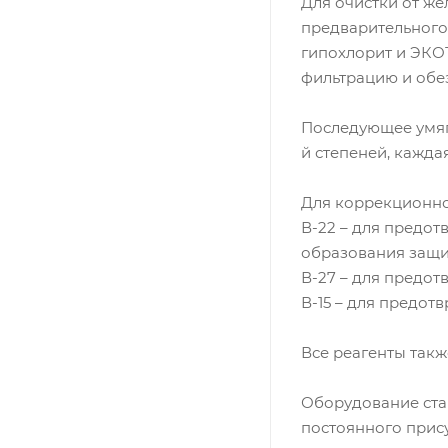
Для очистки от ж
предварительного
гипохлорит и ЭК
фильтрацию и обе
Последующее умяг
й степеней, каждая
Для коррекционно
В-22 – для предот
образования защи
В-27 – для предо
В-15 – для предо
Все реагенты так
Оборудование стан
постоянного прис