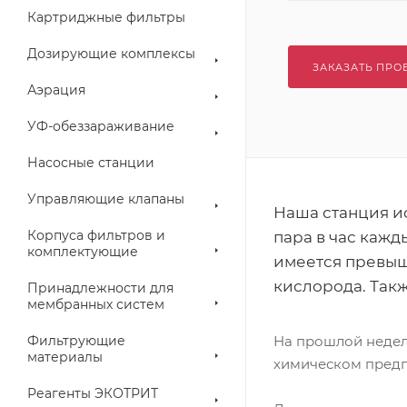
Картриджные фильтры
Дозирующие комплексы
ЗАКАЗАТЬ ПРО
Аэрация
УФ-обеззараживание
Насосные станции
Управляющие клапаны
Наша станция ис
Корпуса фильтров и
пара в час кажд
комплектующие
имеется превыш
кислорода. Такж
Принадлежности для
мембранных систем
Фильтрующие
На прошлой недел
материалы
химическом предп
Реагенты ЭКОТРИТ