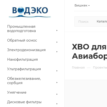
Бишкек
Катал
Промышленная
водоподготовка
Обратный осмос
ХВО для
Электродеионизация
Авиабор
Нанофильтрация
—
Главная
Проект
Ультрафильтрация
Обезжелезивание,
сорбция
Умягчение
Дисковые фильтры