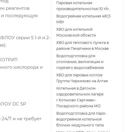
етод
Паровая котельная
ем реагентов
производительностью 10 т/ч.
 и последующую
Водогрейная котельная 461,5
МВт
ХВО для котельной
Московской области
ЛОУ серии S 1-й и 2-
ХВО для теплового пункта в
е).
районе Печатники в Москве
Водоподготовка для
КОТРИТ:
отопления, вентиляции и
нного кислорода и
горячего водоснабжения
ХВО для паровых котлов
Группы Черкизово на Алтае
Котельная в Детском
оздоровительном лагере
г.Хотьково Сергиево-
ФЛОУ DC SP
Посадского района МО
Водоподготовка для паро-
24/7 и не требует
водогрейной котельной
блочно-модульного типа