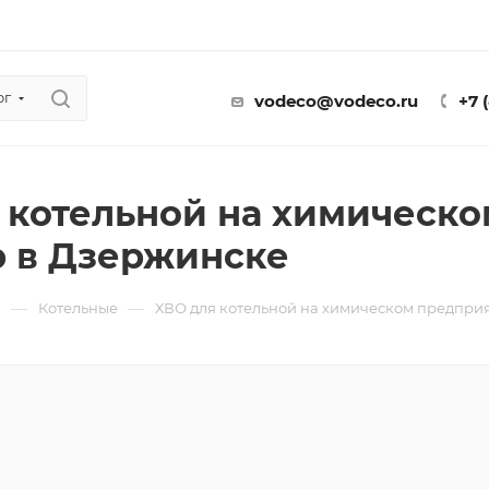
ог
vodeco@vodeco.ru
+7 
 котельной на химическ
 в Дзержинске
—
—
ы
Котельные
ХВО для котельной на химическом предпри