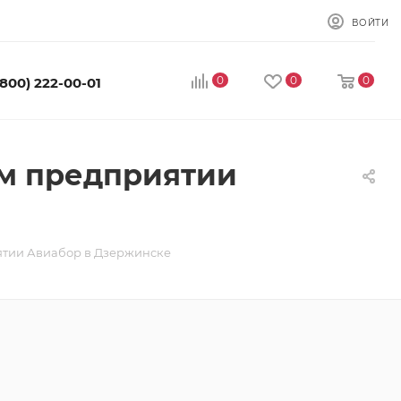
ВОЙТИ
0
0
0
(800) 222-00-01
ом предприятии
ятии Авиабор в Дзержинске