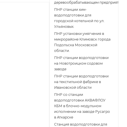
деревообрабатывающем предприятии
ПНР станции хим-
водоподготовки для
городской котельной по ул.
Ульяновых.
ПНР установки умягчения в
микрорайоне Климовск города
Подольска Московской
области.
ПНР станции водоподготовки
на Новотроицком содовом
заводе
ПНР станции водоподготовки
на текстильной фабрике в
Ивановской области
ПНР со станции
водоподготовки АКВАФЛОУ
КБМ в блочно-модульном
исполнении на заводе Русагро
в Аткарске
Станция водоподготовки для