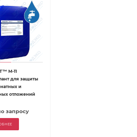
Т™ М-11
лант для защиты
онатных и
ных отложений
по запросу
ОБНЕЕ