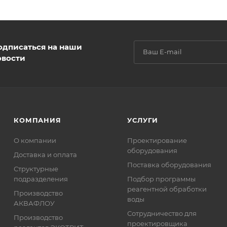
одписаться на наши
овости
КОМПАНИЯ
УСЛУГИ
О компании
Проектирование
оборудования
Доставка и оплата
Поставка оборудования
Структурные
подразделения
Подбор программы
реагентной обработки
Производство
воды
АКВАФЛОУ
Сотрудничество для
Производство
проектировщика