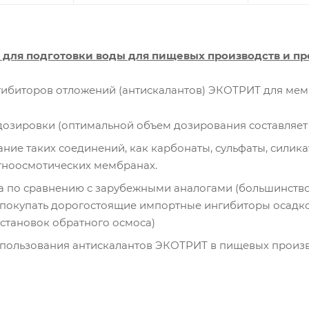
 для подготовки воды для пищевых производств и п
ибиторов отложений (антискалантов) ЭКОТРИТ для мем
зировки (оптимальной объем дозирования составляет 2
ние таких соединений, как карбонаты, сульфаты, силика
тноосмотических мембранах.
а по сравнению с зарубежными аналогами (большинств
 покупать дорогостоящие импортные ингибиторы осадк
становок обратного осмоса)
пользования антискалантов ЭКОТРИТ в пищевых произв