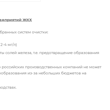
редприятий ЖКХ
бранных систем очистки:
-4 мг/л)
ты солей железа, т.е. предотвращение образования
о российских производственных компаний не может
ообразования из-за небольших бюджетов на
одствах.