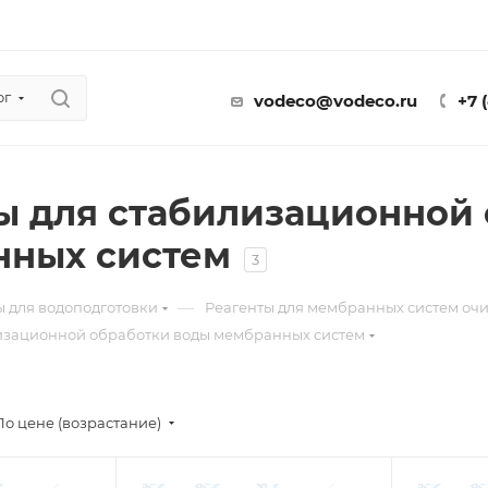
ог
vodeco@vodeco.ru
+7 
ы для стабилизационной
нных систем
3
—
ы для водоподготовки
Реагенты для мембранных систем очи
лизационной обработки воды мембранных систем
По цене (возрастание)