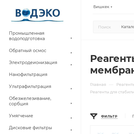
Бишкек
Катал
Промышленная
водоподготовка
Обратный осмос
Реагент
Электродеионизация
мембра
Нанофильтрация
—
Главная
Реагент
Ультрафильтрация
Реагенты для стаби
Обезжелезивание,
сорбция
Умягчение
ФИЛЬТР
Дисковые фильтры