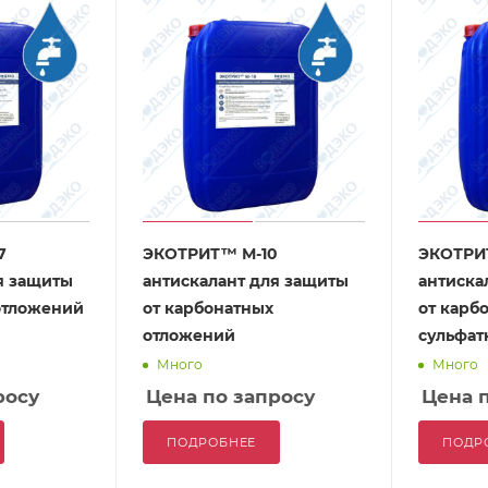
7
ЭКОТРИТ™ М-10
ЭКОТРИ
я защиты
антискалант для защиты
антиска
отложений
от карбонатных
от карб
отложений
сульфат
Много
Много
росу
Цена по запросу
Цена 
ПОДРОБНЕЕ
ПОДР