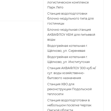
логистическом комплексе
Парк Лето
Станция водоподготовки
блочно-модульного типа для
гостиницы
Блочно-модульная станция
АКВАФЛОУ КБМ для питьевой
воды
Водогрейная котельная г.
Щёлково, ул. Сиреневая
Водогрейная котельная г.
Щёлково, ул. Институтская
Станция АКВАФЛОУ 300 куб.м/
сут. воды хозяйственно-
бытового назначения
Станция ХВО для
реконструкции Подольской
теплосети
Станция водоподготовки в
небольшом посёлке Черлак
Омской области