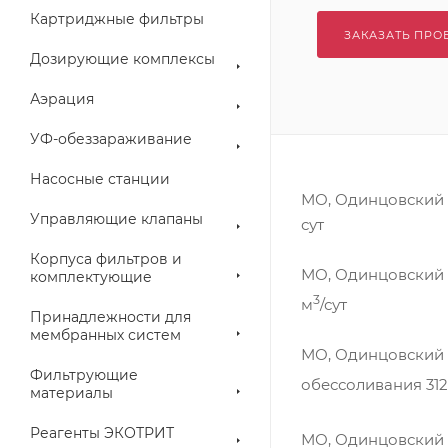
Картриджные фильтры
ЗАКАЗАТЬ ПРО
Дозирующие комплексы
Аэрация
УФ-обеззараживание
Насосные станции
МО, Одинцовский г
Управляющие клапаны
сут
Корпуса фильтров и
МО, Одинцовский г
комплектующие
3
м
/сут
Принадлежности для
мембранных систем
МО, Одинцовский г
Фильтрующие
обессоливания 31
материалы
Реагенты ЭКОТРИТ
МО, Одинцовский г