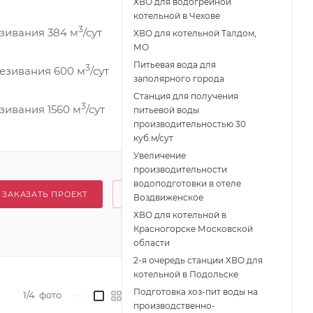
ХВО для водогрейной
котельной в Чехове
3
езивания 384 м
/сут
ХВО для котельной Талдом,
МО
Питьевая вода для
3
лезивания 600 м
/сут
заполярного города
Станция для получения
3
зивания 1560 м
/сут
питьевой воды
производительностью 30
куб.м/сут
Увеличение
производительности
водоподготовки в отеле
ЗАКАЗАТЬ ПРОЕКТ
Воздвиженское
ХВО для котельной в
Красногорске Московской
области
2-я очередь станции ХВО для
котельной в Подольске
Подготовка хоз-пит воды на
1/4
фото
—
производственно-