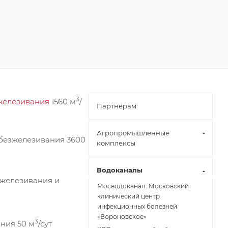
3
железивания
1560 м
/
Партнёрам
Агропромышленные
 обезжелезивания 3600
комплексы
Водоканалы
зжелезивания и
Мосводоканал. Московский
клинический центр
инфекционных болезней
«Вороновское»
3
ания 50 м
/сут