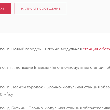
ЕКТ
НАПИСАТЬ СООБЩЕНИЕ
.о., п. Новый городок - Блочно-модульная
станция обез
.о., п.г.т. Большие Вяземы - Блочно-модульная станция
.о., п. Лесной городок - Блочно-модульная станция обе
3
20 м
/сут
.о., д. Бутынь - Блочно-модульная станция обезжелезив