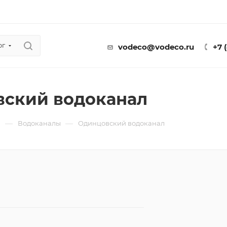
ог
vodeco@vodeco.ru
+7 
ский водоканал
—
—
ы
Водоканалы
Одинцовский водоканал