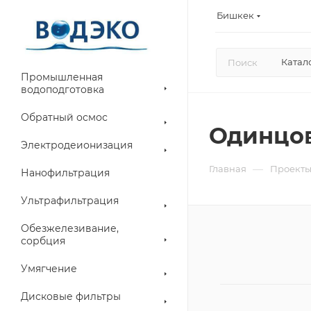
Бишкек
Катал
Промышленная
водоподготовка
Обратный осмос
Одинцов
Электродеионизация
—
Главная
Проект
Нанофильтрация
Ультрафильтрация
Обезжелезивание,
сорбция
Умягчение
Дисковые фильтры