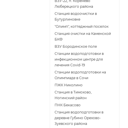
ВЗУ-22, п. Коренёво
Люберецкого района
Станция водоочистки в
Бутурлиновке
"Олимп", коттеджный поселок
Станция очистки на Каменской
БКФ
ВЗУ Бородинское поле
Станции водоподготовки в
инфекционном центре для
лечения Covid-19
Станции водоподготовки на
Олимпиаде в Сочи
ПЖК Николино
Станция в Тимохово,
Ногинский район
ПНК Бекасово
Станция водоподготовки в
деревне Губино Орехово-
Зуевского района