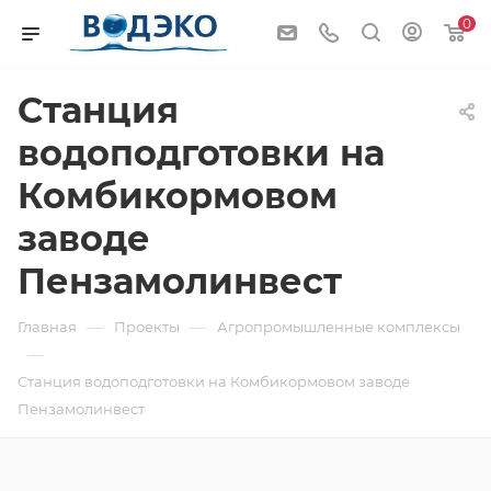
0
Cтанция
водоподготовки на
Комбикормовом
заводе
Пензамолинвест
—
—
Главная
Проекты
Агропромышленные комплексы
—
Cтанция водоподготовки на Комбикормовом заводе
Пензамолинвест