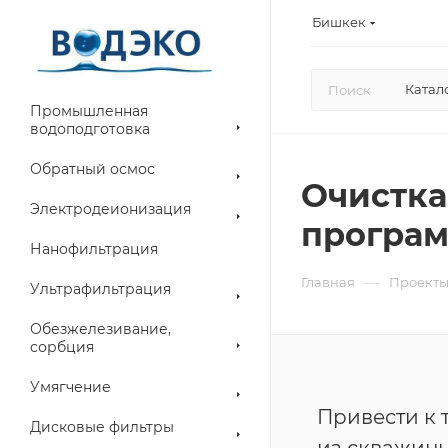
Бишкек
Катал
Промышленная
водоподготовка
Обратный осмос
Очистка
Электродеионизация
програ
Нанофильтрация
—
Главная
Проект
Ультрафильтрация
Обезжелезивание,
сорбция
Умягчение
Привести к
Дисковые фильтры