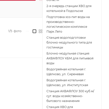
2-я очередь станции ХВО для
котельной в Подольске
Подготовка хоз-пит воды на
производственно-
логистическом комплексе
1/5
фото
—
Парк Лето
Станция водоподготовки
блочно-модульного типа для
гостиницы
Блочно-модульная станция
АКВАФЛОУ КБМ для питьевой
воды
Водогрейная котельная г.
Щёлково, ул. Сиреневая
Водогрейная котельная г.
Щёлково, ул. Институтская
Станция АКВАФЛОУ 300 куб.м/
сут. воды хозяйственно-
бытового назначения
Станция ХВО для