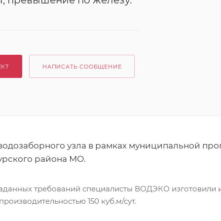
, превышение по железу.
ЕКТ
НАПИСАТЬ СООБЩЕНИЕ
водозаборного узла в рамках муниципальной про
урского района МО.
аданных требований специалисты ВОДЭКО изготовили и
роизводительностью 150 куб.м/сут.