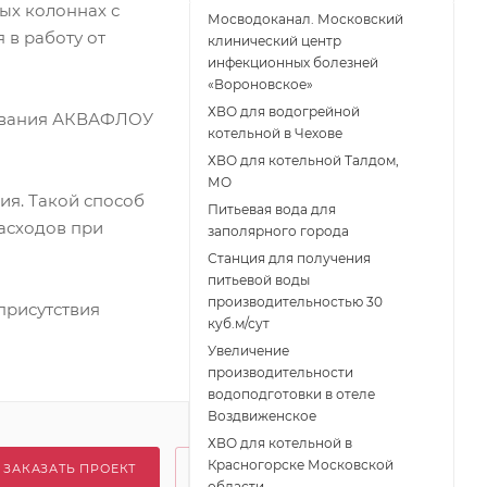
ых колоннах с
Мосводоканал. Московский
в работу от
клинический центр
инфекционных болезней
«Вороновское»
ХВО для водогрейной
зивания АКВАФЛОУ
котельной в Чехове
ХВО для котельной Талдом,
МО
ия. Такой способ
Питьевая вода для
асходов при
заполярного города
Станция для получения
питьевой воды
производительностью 30
присутствия
куб.м/сут
Увеличение
производительности
водоподготовки в отеле
Воздвиженское
ХВО для котельной в
Красногорске Московской
ЗАКАЗАТЬ ПРОЕКТ
области