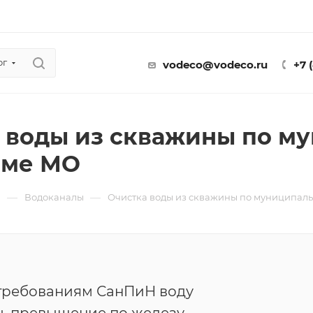
ог
vodeco@vodeco.ru
+7 
 воды из скважины по м
мме МО
—
—
ы
Водоканалы
Очистка воды из скважины по муниципал
 требованиям СанПиН воду