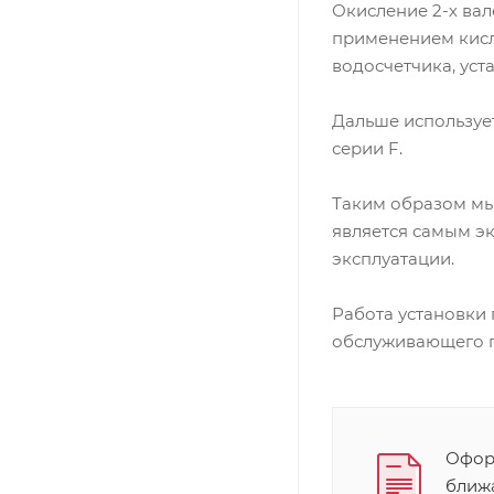
Окисление 2-х вал
применением кисл
водосчетчика, уст
Дальше используе
серии F.
Таким образом мы
является самым э
эксплуатации.
Работа установки 
обслуживающего п
Оформ
ближ