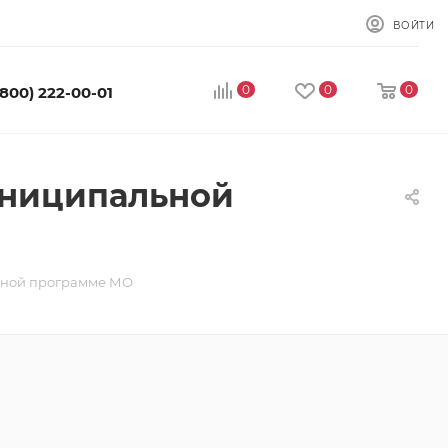
ВОЙТИ
0
0
0
(800) 222-00-01
униципальной
ьной программе МО