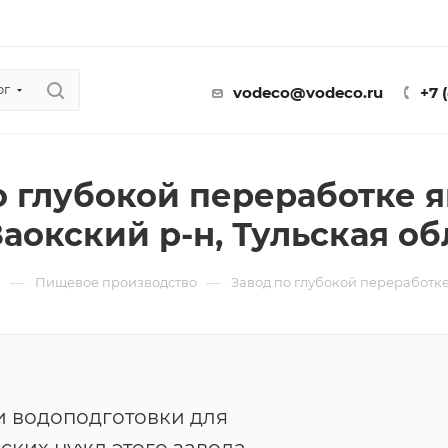
ог
vodeco@vodeco.ru
+7 
о глубокой переработке 
аокский р-н, Тульская об
—
—
ы
Пищевое производство
Завод по глубокой переработке
и водоподготовки для