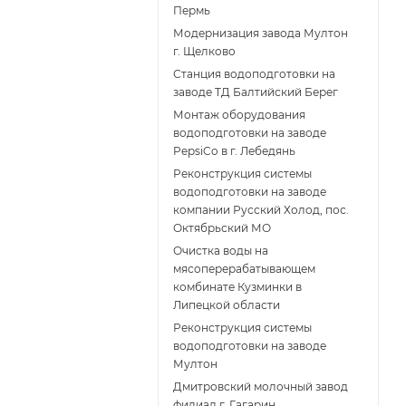
Пермь
Модернизация завода Мултон
г. Щелково
Станция водоподготовки на
заводе ТД Балтийский Берег
Монтаж оборудования
водоподготовки на заводе
PepsiCo в г. Лебедянь
Реконструкция системы
водоподготовки на заводе
компании Русский Холод, пос.
Октябрьский МО
Очистка воды на
мясоперерабатывающем
комбинате Кузминки в
Липецкой области
Реконструкция системы
водоподготовки на заводе
Мултон
Дмитровский молочный завод
филиал г. Гагарин