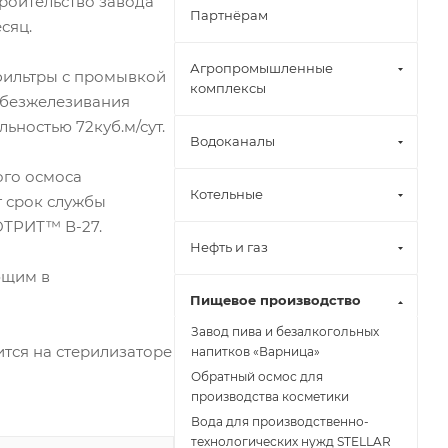
роительство завода
Партнёрам
сяц.
Агропромышленные
фильтры с промывкой
комплексы
 обезжелезивания
ностью 72куб.м/сут.
Водоканалы
ого осмоса
Котельные
т срок службы
ОТРИТ™ В-27.
Нефть и газ
ющим в
Пищевое производство
Завод пива и безалкогольных
тся на стерилизаторе
напитков «Варница»
Обратный осмос для
производства косметики
Вода для производственно-
технологических нужд STELLAR