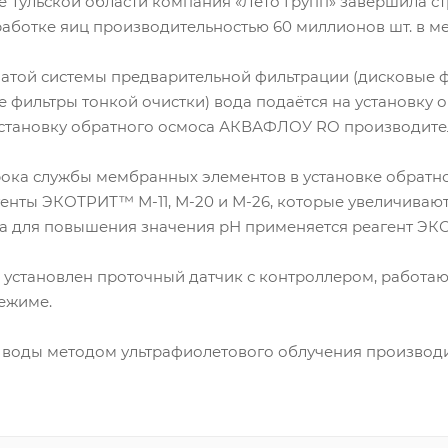
 Тульской области компания «Лето Групп» завершила ст
аботке яиц производительностью 60 миллионов шт. в ме
чатой системы предварительной фильтрации (дисковые 
 фильтры тонкой очистки) вода подаётся на установку
тановку обратного осмоса АКВАФЛОУ RO производитель
рока службы мембранных элементов в установке обратн
генты ЭКОТРИТ™ М-11, М-20 и М-26, которые увеличиваю
, а для повышения значения рН применяется реагент ЭК
 установлен проточный датчик с контроллером, работа
ежиме.
воды методом ультрафиолетового облучения производи