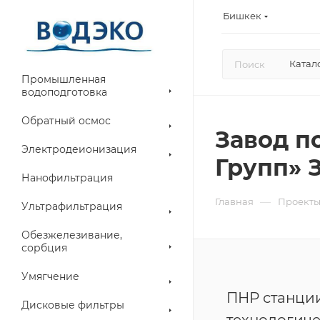
Бишкек
Катал
Промышленная
водоподготовка
Обратный осмос
Завод п
Электродеионизация
Групп» З
Нанофильтрация
—
Главная
Проект
Ультрафильтрация
Обезжелезивание,
сорбция
Умягчение
ПНР станци
Дисковые фильтры