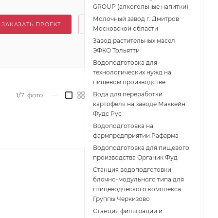
GROUP (алкогольные напитки)
Молочный завод г. Дмитров
ЗАКАЗАТЬ ПРОЕКТ
Московской области
Завод растительных масел
ЭФКО Тольятти
Водоподготовка для
технологических нужд на
пищевом производстве
Вода для переработки
1/7
фото
—
картофеля на заводе Маккейн
Фудс Рус
Водоподготовка на
фармпредприятии Рафарма
Водоподготовка для пищевого
производства Органик Фуд
Станция водоподготовки
блочно-модульного типа для
птицеводческого комплекса
Группы Черкизово
Станция фильтрации и