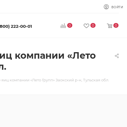
ВОЙТИ
0
0
0
(800) 222-00-01
яиц компании «Лето
л.
 яиц компании «Лето Групп» Заокский р-н, Тульская обл.