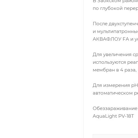
В Заокском районе
по глубокой перер
После двухступен
и мультипатронные
АКВАФЛОУ FA и ус
Для увеличения с
используются реа
мембран в 4 раза
Для измерения рН
автоматическом р
Обеззараживание 
AquaLight PV-18T