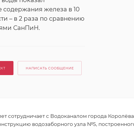
 воды показал
 содержания железа в 10
ти – в 2 раза по сравнению
иями СанПиН.
ЕКТ
НАПИСАТЬ СООБЩЕНИЕ
ет сотрудничает с Водоканалом города Королёва
струкцию водозаборного узла №5, построенного в