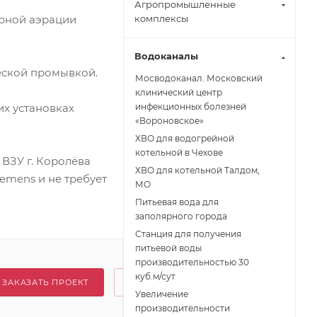
Агропромышленные
рной аэрации
комплексы
Водоканалы
еской промывкой.
Мосводоканал. Московский
клинический центр
их установках
инфекционных болезней
«Вороновское»
ХВО для водогрейной
котельной в Чехове
 ВЗУ г. Королёва
ХВО для котельной Талдом,
emens и не требует
МО
Питьевая вода для
заполярного города
Станция для получения
питьевой воды
производительностью 30
куб.м/сут
ЗАКАЗАТЬ ПРОЕКТ
Увеличение
производительности