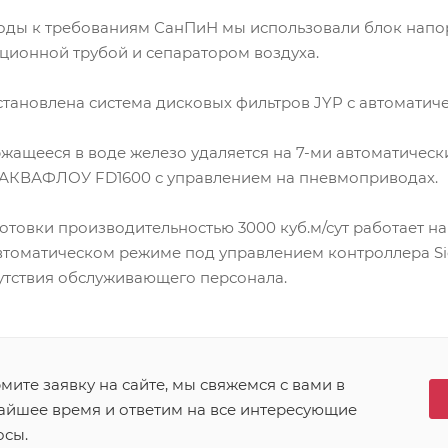
оды к требованиям СанПиН мы использовали блок напо
ионной трубой и сепаратором воздуха.
становлена система дисковых фильтров JYP с автоматич
ащееся в воде железо удаляется на 7-ми автоматическ
АКВАФЛОУ FD1600 с управлением на пневмоприводах.
товки производительностью 3000 куб.м/сут работает на
автоматическом режиме под управлением контроллера Si
утствия обслуживающего персонала.
ите заявку на сайте, мы свяжемся с вами в
айшее время и ответим на все интересующие
осы.