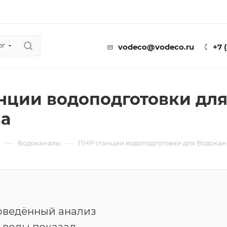
ог
vodeco@vodeco.ru
+7 
нции водоподготовки для
а
—
—
ы
Водоканалы
ПНР станции водоподготовки для Водокан
оведённый анализ