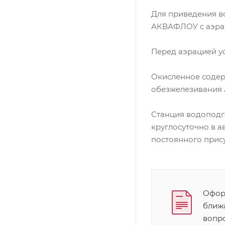
Для приведения в
АКВАФЛОУ с аэрац
Перед аэрацией у
Окисленное содерж
обезжелезивания 
Станция водоподго
круглосуточно в 
постоянного прис
Оформ
ближ
вопр