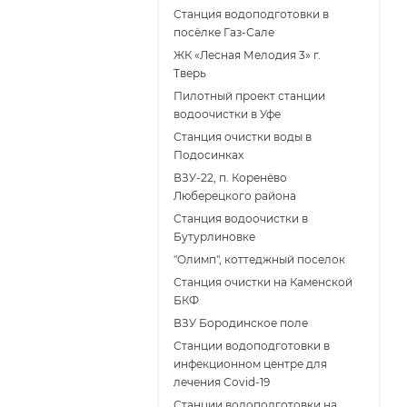
Станция водоподготовки в
поcёлке Газ-Сале
ЖК «Лесная Мелодия 3» г.
Тверь
Пилотный проект станции
водоочистки в Уфе
Станция очистки воды в
Подосинках
ВЗУ-22, п. Коренёво
Люберецкого района
Станция водоочистки в
Бутурлиновке
"Олимп", коттеджный поселок
Станция очистки на Каменской
БКФ
ВЗУ Бородинское поле
Станции водоподготовки в
инфекционном центре для
лечения Covid-19
Станции водоподготовки на