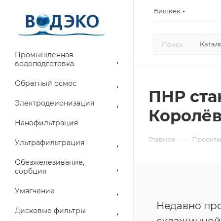
Бишкек
Катал
Промышленная
водоподготовка
Обратный осмос
ПНР ста
Электродеионизация
Королёв
Нанофильтрация
—
Главная
Проект
Ультрафильтрация
Обезжелезивание,
сорбция
Умягчение
Недавно пр
Дисковые фильтры