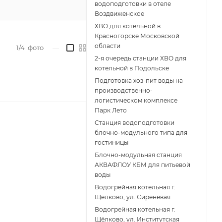
водоподготовки в отеле
Воздвиженское
ХВО для котельной в
Красногорске Московской
области
1/4
фото
—
2-я очередь станции ХВО для
котельной в Подольске
Подготовка хоз-пит воды на
производственно-
логистическом комплексе
Парк Лето
Станция водоподготовки
блочно-модульного типа для
гостиницы
Блочно-модульная станция
АКВАФЛОУ КБМ для питьевой
воды
Водогрейная котельная г.
Щёлково, ул. Сиреневая
Водогрейная котельная г.
Щёлково, ул. Институтская