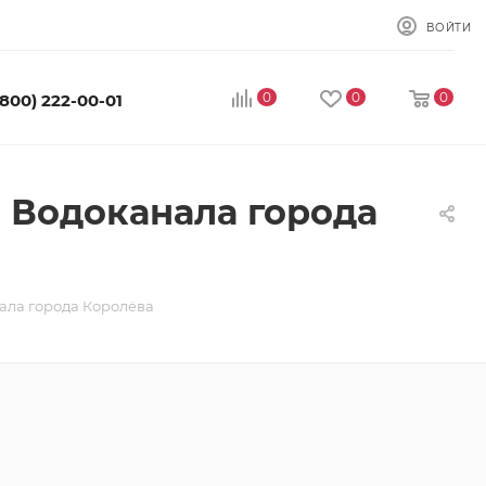
ВОЙТИ
0
0
0
(800) 222-00-01
 Водоканала города
ала города Королёва